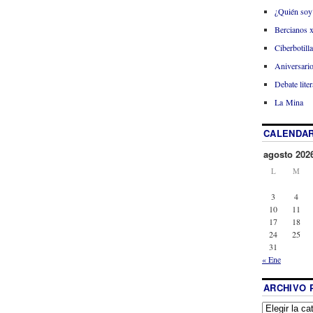
¿Quién soy
Bercianos 
Ciberbotill
Aniversario
Debate liter
La Mina
CALENDAR
agosto 202
L
M
3
4
10
11
17
18
24
25
31
« Ene
ARCHIVO 