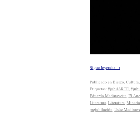
Sigue leyendo
→
Publicado en
Bierzo
,
Cultura
Etiquetas:
#jubilARTE
,
#jubi
Eduardo Madinaveita
,
El Arte
Literatura
,
Literatura
,
Minería
prejubilación
,
Usúe Madinave