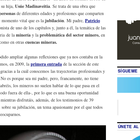
Usúe Madinaveitia
 su hija,
. Se trata de una obra que
personas
de diferentes edades y profesiones que comparten
jubilación
Patricio
se momento vital que es la
. Mi padre,
onista de uno de los capítulos y, junto a él, la temática de las
minería
problemática del sector minero,
ria de la
y la
en
cuencas mineras.
como en otras
dido ampliar algunas reflexiones que ya nos contaba en la
primera entrada
ramos, en 2009, la
de la sección de este
SÍGUEME
 gracias a la cuál conocemos las trayectorias profesionales y
 No es porque sea mi padre, pero, francamente, no tiene
bréis, los mineros no suelen hablar de lo que pasa en el
todo fuera de ella-, por lo que es una buena oportunidad
 mientras disfrutáis, además, de los testimonios de 39
 sobre su jubilación, un tema apasionante por el que todos
reocuparnos.
ÚNETE AL