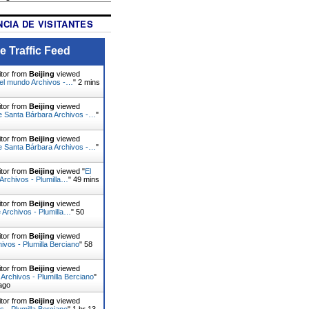
CIA DE VISITANTES
e Traffic Feed
itor from
Beijing
viewed
 el mundo Archivos -…
"
2 mins
itor from
Beijing
viewed
e Santa Bárbara Archivos -…
"
itor from
Beijing
viewed
e Santa Bárbara Archivos -…
"
itor from
Beijing
viewed "
El
 Archivos - Plumilla…
"
49 mins
itor from
Beijing
viewed
e Archivos - Plumilla…
"
50
itor from
Beijing
viewed
ivos - Plumilla Berciano
"
58
itor from
Beijing
viewed
Archivos - Plumilla Berciano
"
ago
itor from
Beijing
viewed
s - Plumilla Berciano
"
1 hr 13