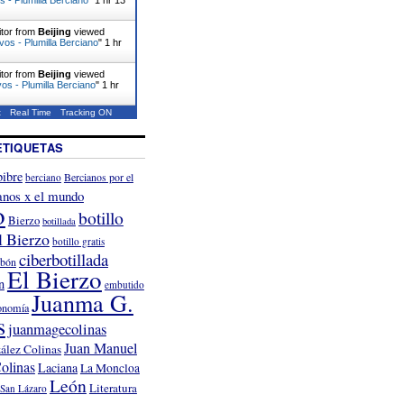
itor from
Beijing
viewed
vos - Plumilla Berciano
"
1 hr
itor from
Beijing
viewed
os - Plumilla Berciano
"
1 hr
t
Real Time
Tracking ON
ETIQUETAS
ibre
Bercianos por el
berciano
anos x el mundo
o
botillo
Bierzo
botillada
l Bierzo
botillo gratis
ciberbotillada
rbón
El Bierzo
n
embutido
Juanma G.
onomía
s
juanmagecolinas
Juan Manuel
ález Colinas
olinas
Laciana
La Moncloa
León
Literatura
San Lázaro