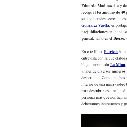
Eduardo Madinaveita
y de
testimonio de 40 
recoge el
sus inquietudes acerca de e
González Vuelta
, es protag
prejubilaciones
en la indust
el Bierzo,
general,
tanto en
Patricio
En este libro,
ha po
entrevista con la que elabo
La Mina
blog denominada
,
mineros
vitales de diversos
.
desperdicio. Como muchos sa
interior de una mina -sobre 
para descubrir esta realidad,
personas más que nos hablan
deberíamos interesarnos y p