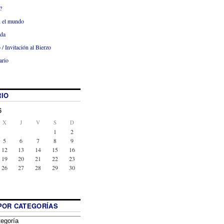
?
x el mundo
ada
 / Invitación al Bierzo
ario
IO
6
X
J
V
S
D
1
2
5
6
7
8
9
12
13
14
15
16
19
20
21
22
23
26
27
28
29
30
POR CATEGORÍAS