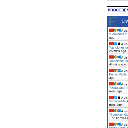
PROCEDEN
Liv
A vis
"
Bercianos x
ago
A vis
"
canciones d
28 mins ago
A vis
"
canciones d
44 mins ago
A vis
Bierzo Digital
ago
A vis
"
Olalla Uriart
mins ago
A vis
"
Navidad Arch
mins ago
A vis
"
Conexión 01 
1 hr 12 mins 
A vis
"
Ibiza Archivo