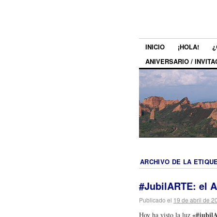
INICIO
¡HOLA!
¿
ANIVERSARIO / INVITA
ARCHIVO DE LA ETIQU
#JubilARTE: el A
Publicado el
19 de abril de 2
«#jubil
Hoy ha visto la luz