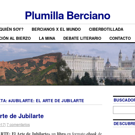
Plumilla Berciano
QUIÉN SOY?
BERCIANOS X EL MUNDO
CIBERBOTILLADA
CIÓN AL BIERZO
LA MINA
DEBATE LITERARIO
CONTACTO
BUSCADOR
ETA:
#JUBILARTE: EL ARTE DE JUBILARTE
rte de Jubilarte
DESCUBRE
017
|
7 comentarios
ARTE: El Arte de Jubilarte»
libro
un
en formato
ebook
de