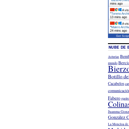
mins ago
A vis
"
Toreno Archi
13 mins ago
A vis
"
Makro Archiv
24 mins ago
Get Scrip
NUBE DE 
Bemb
Asturias
Berci
mundo
Bierz
Botillo de
Cacabelos
ca
comunicació
Fabero
gastr
Colina
Juanma Gonz
González C
La Moncloa de 