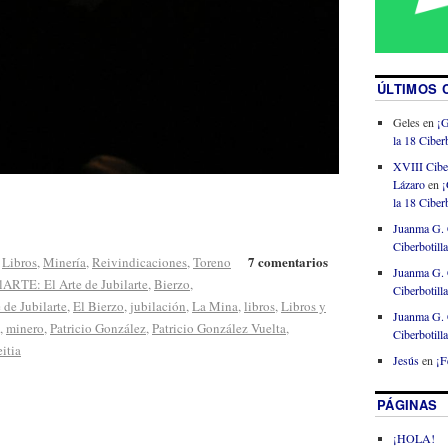
ÚLTIMOS 
Geles
en
¡G
la 18 Ciberb
XVIII Cibe
Lázaro
en
¡
la 18 Ciberb
Juanma G. 
Ciberbotill
7 comentarios
,
Libros
,
Minería
,
Reivindicaciones
,
Toreno
Juanma G. 
lARTE: El Arte de Jubilarte
,
Bierzo
,
Ciberbotill
 de Jubilarte
,
El Bierzo
,
jubilación
,
La Mina
,
libros
,
Libros y
Juanma G. 
,
minero
,
Patricio González
,
Patricio González Vuelta
,
Ciberbotill
itia
Jesús
en
¡F
PÁGINAS
¡HOLA!