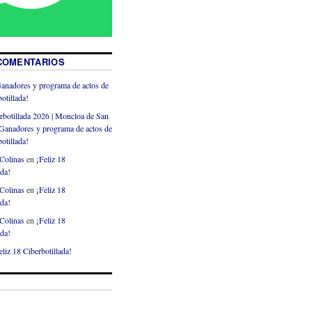
COMENTARIOS
anadores y programa de actos de
otillada!
rbotillada 2026 | Moncloa de San
Ganadores y programa de actos de
otillada!
Colinas
en
¡Feliz 18
ada!
Colinas
en
¡Feliz 18
ada!
Colinas
en
¡Feliz 18
ada!
eliz 18 Ciberbotillada!