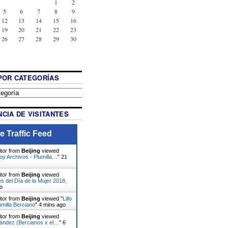
1
2
5
6
7
8
9
12
13
14
15
16
19
20
21
22
23
26
27
28
29
30
POR CATEGORÍAS
CIA DE VISITANTES
e Traffic Feed
itor from
Beijing
viewed
oy Archivos - Plumilla…
"
21
itor from
Beijing
viewed
s del Día de la Mujer 2018,
o
itor from
Beijing
viewed "
Lillo
umilla Berciano
"
4 mins ago
itor from
Beijing
viewed
nández (Bercianos x el…
"
6