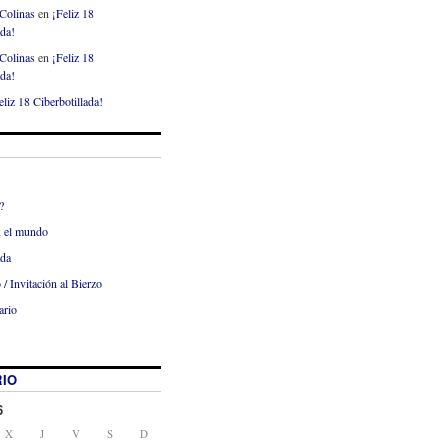
Colinas
en
¡Feliz 18
ada!
Colinas
en
¡Feliz 18
ada!
eliz 18 Ciberbotillada!
?
x el mundo
ada
 / Invitación al Bierzo
ario
IO
6
X
J
V
S
D