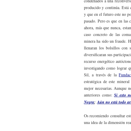
condenados a una reconversi
producido y continúa. Está 
y que en el futuro este no 
pasado. Pero es que en las 
ahora, más que nunca, estam
caso concreto de las comar
minera ha sido un fraude. H
llenaran los bolsillos con
diversificaran sus participa
recurso energético autócton
investigando como lograr q
Sil, a través de la
Fundac
estratégica de este mineral
mejor necesarias. Aunque no
anteriores como:
Si esto n
Negra
;
Aún no está todo a
Os recomiendo consultar esto
una idea de la dimensión rea