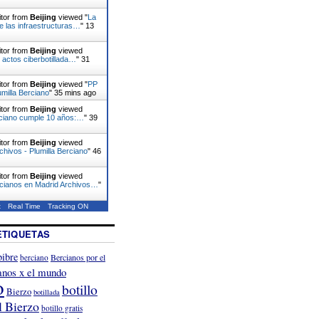
itor from
Beijing
viewed "
La
e las infraestructuras…
"
13
itor from
Beijing
viewed
actos ciberbotillada…
"
31
itor from
Beijing
viewed "
PP
umilla Berciano
"
35 mins ago
itor from
Beijing
viewed
rciano cumple 10 años:…
"
39
itor from
Beijing
viewed
chivos - Plumilla Berciano
"
46
itor from
Beijing
viewed
rcianos en Madrid Archivos…
"
t
Real Time
Tracking ON
ETIQUETAS
ibre
Bercianos por el
berciano
anos x el mundo
o
botillo
Bierzo
botillada
l Bierzo
botillo gratis