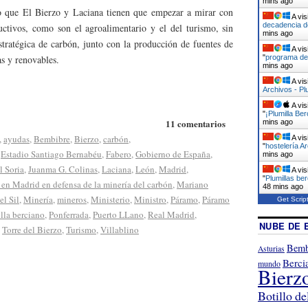
mins ago
 que El Bierzo y Laciana tienen que empezar a mirar con
A vis
decadencia d
uctivos, como son el agroalimentario y el del turismo, sin
mins ago
estratégica de carbón, junto con la producción de fuentes de
A vis
"
programa de 
as y renovables.
mins ago
A vis
Archivos - Pl
A vis
"
¡Plumilla Be
11 comentarios
mins ago
,
ayudas
,
Bembibre
,
Bierzo
,
carbón
,
A vis
"
hostelería Ar
,
Estadio Santiago Bernabéu
,
Fabero
,
Gobierno de España
,
mins ago
l Soria
,
Juanma G. Colinas
,
Laciana
,
León
,
Madrid
,
A vis
"
Plumillas be
en Madrid en defensa de la minería del carbón
,
Mariano
48 mins ago
el Sil
,
Minería
,
mineros
,
Ministerio
,
Ministro
,
Páramo
,
Páramo
Get Scrip
lla berciano
,
Ponferrada
,
Puerto LLano
,
Real Madrid
,
NUBE DE 
,
Torre del Bierzo
,
Turismo
,
Villablino
Bemb
Asturias
Berci
mundo
Bierz
Botillo de