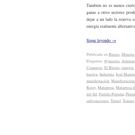
También no es menos cierto
ganas a otros sectores prod
dejar a un lado la reserva 
energía realmente alternativ
Sigue leyendo
→
Publicado en
Bierzo
,
Minería
Etiquetas:
@jmsoria
,
Asturias
Comercio
,
El Bierzo
,
energía
huelga
,
Industria
,
José Manue
manifestación
,
Manifestación 
Rajoy
,
Matarrosa
,
Matarrosa d
del Sil
,
Partido Popular
,
Plumi
subvenciones
,
Teruel
,
Toreno