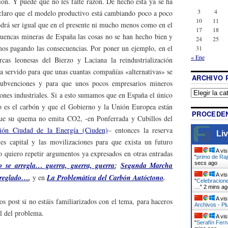
ón. Y puede que no les falte razón. De hecho esta ya se ha
3
4
claro que el modelo productivo está cambiando poco a poco
10
11
podrá ser igual que en el presente ni mucho menos como en el
17
18
cuencas mineras de España las cosas no se han hecho bien y
24
25
os pagando las consecuencias. Por poner un ejemplo, en el
31
« Ene
cas leonesas del Bierzo y Laciana la reindustrialización
a servido para que unas cuantas compañías «alternativas» se
ARCHIVO 
 subvenciones y para que unos pocos empresarios mineros
ciones industriales. Si a esto sumamos que en España el único
o es el carbón y que el Gobierno y la Unión Europea están
PROCEDEN
ue su quema no emita CO2, -en Ponferrada y Cubillos del
ión Ciudad de la Energía (Ciuden)
– entonces la reserva
Liv
 es capital y las movilizaciones para que exista un futuro
A vis
 quiero repetir argumentos ya expresados en otras entradas
"
primo de Raj
secs ago
o se arregla… guerra, guerra, guerra
;
Segunda Marcha
A vis
rreglado…
,
y en
La Problemática del Carbón Autóctono
.
"
Celebracione
…
"
2 mins ag
A vis
s post si no estáis familiarizados con el tema, para haceros
Archivos - Pl
l del problema.
A vis
"
Serafín Fer