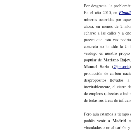
Por desgracia, la problemát
En el año 2010, en
Plumil
mineras ocurridas por aqu
ahora, en menos de 2 años
echarse a las calles y a en
parece que esta vez podrí
concreto no ha sido la Uni
verdugo es nuestro propio
Mariano Rajoy
popular de
Manuel Soria
(
@jmsoria
producción de carbón naci
despropósitos llevados
inevitablemente, el cierre 
de empleos (directos e indi
de todas sus áreas de influen
Pero aún estamos a tiempo d
Madrid
podáis venir a
m
vinculados o no al carbón y