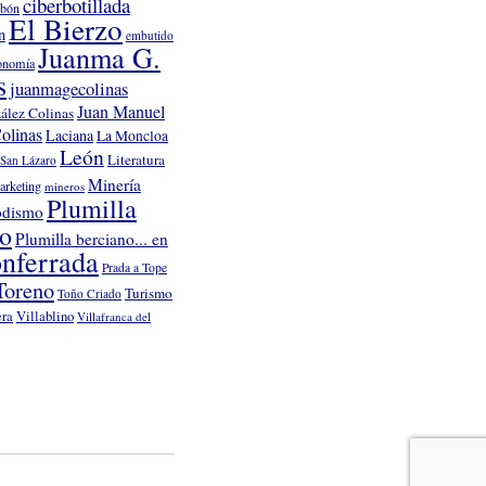
ciberbotillada
rbón
El Bierzo
n
embutido
Juanma G.
onomía
s
juanmagecolinas
Juan Manuel
ález Colinas
olinas
Laciana
La Moncloa
León
Literatura
San Lázaro
Minería
arketing
mineros
Plumilla
odismo
no
Plumilla berciano... en
nferrada
Prada a Tope
Toreno
Turismo
Toño Criado
Villablino
era
Villafranca del