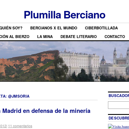
Plumilla Berciano
QUIÉN SOY?
BERCIANOS X EL MUNDO
CIBERBOTILLADA
CIÓN AL BIERZO
LA MINA
DEBATE LITERARIO
CONTACTO
BUSCADOR
ETA:
@JMSORIA
 Madrid en defensa de la minería
DESCUBRE
2012
|
11 comentarios