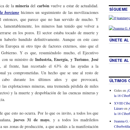
minería
carbón
ica de la
del
vuelve a estar de actualidad.
SÍGUEME
la berciano
hicimos un seguimiento de las movilizaciones
el entonces, que parece que no han servido de mucho. Y
, lamentablemente, los mineros han tenido que volver a
cerrarse en los pozos. El sector estaba tocado de muerte y
an haberlo hundido definitivamente. Aunque en este caso
ÚNETE AL
ón Europea ni otro tipo de factores externos, sino que el
 Gobierno. Y es que, resumiéndolo mucho, el Ejecutivo
Industria, Energía, y Turismo
José
, con su ministro de
,
ÚNETE AL
), al frente, han recortado el 63% de las ayudas a la
onal ya comprometidas. Un hecho que se une al resto de
 a cabo durante los últimos años y que provocará,
ÚLTIMOS 
de las explotaciones mineras, una tremenda pérdida de miles
Geles
en
¡G
rectos) y la muerte y despoblación de las cuencas mineras y
la 18 Ciberb
cia.
XVIII Cibe
Lázaro
en
¡
e que esto no ocurra. Por lo que os invito, a todos los que
la 18 Ciberb
jueves 31 de mayo
añana,
, y a todos los madrileños
Juanma G. 
 a sus zonas de producción, a que acudáis a la manifestación
Ciberbotill