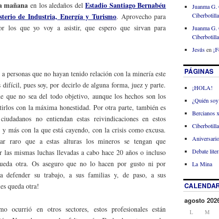
la mañana
Estadio Santiago Bernabéu
en los aledaños del
Juanma G. 
Ciberbotill
sterio de Industria, Energía y Turismo
. Aprovecho para
or los que yo voy a asistir, que espero que sirvan para
Juanma G. 
Ciberbotill
Jesús
en
¡F
PÁGINAS
a personas que no hayan tenido relación con la minería este
ifícil, pues soy, por decirlo de alguna forma, juez y parte.
¡HOLA!
e que no sea del todo objetivo, aunque los hechos son los
¿Quién soy
itirlos con la máxima honestidad. Por otra parte, también es
Bercianos 
iudadanos no entiendan estas reivindicaciones en estos
Ciberbotill
 y más con la que está cayendo, con la crisis como excusa.
Aniversario
tar raro que a estas alturas los mineros se tengan que
Debate liter
ir las mismas luchas llevadas a cabo hace 20 años o incluso
ueda otra. Os aseguro que no lo hacen por gusto ni por
La Mina
a defender su trabajo, a sus familias y, de paso, a sus
CALENDAR
les queda otra!
agosto 202
 ocurrió en otros sectores, estos profesionales están
L
M