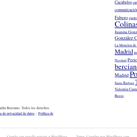
Cacabelos
ca
comunicació
Fabero
gastr
Colina
Juanma Gonz
González C
La Moncloa de 
Madrid
m
Peri
Navidad
bercia
Po
Madrid
Santa Barbara
Valentín Carr
Bierzo
illa Berciano. Todos los derechos
ca de privacidad de datos
–
Política de
Creado con orgullo gracias a WordPress.
Tema: Coraline por
WordPress.com
.