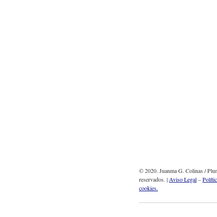
© 2020. Juanma G. Colinas / Plum
reservados. |
Aviso Legal
–
Políti
cookies.