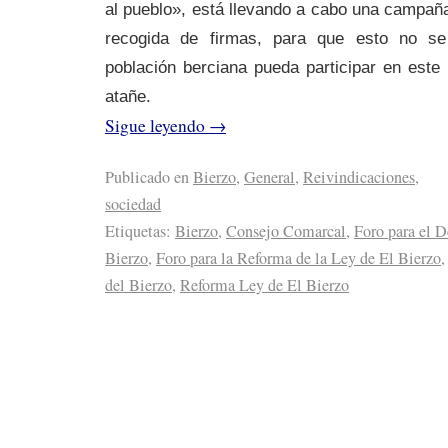
al pueblo», está llevando a cabo una campañ
recogida de firmas, para que esto no se
población berciana pueda participar en este
atañe.
Sigue leyendo
→
Publicado en
Bierzo
,
General
,
Reivindicaciones
,
sociedad
Etiquetas:
Bierzo
,
Consejo Comarcal
,
Foro para el D
Bierzo
,
Foro para la Reforma de la Ley de El Bierzo
del Bierzo
,
Reforma Ley de El Bierzo