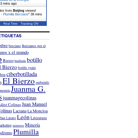
33 mins ago
itor from
Beijing
viewed
! - Plumilla Berciano
"
38 mins
t
Real Time
Tracking ON
ETIQUETAS
ibre
Bercianos por el
berciano
anos x el mundo
o
botillo
Bierzo
botillada
l Bierzo
botillo gratis
ciberbotillada
rbón
El Bierzo
n
embutido
Juanma G.
onomía
s
juanmagecolinas
Juan Manuel
ález Colinas
olinas
Laciana
La Moncloa
León
Literatura
San Lázaro
Minería
arketing
mineros
Plumilla
odismo