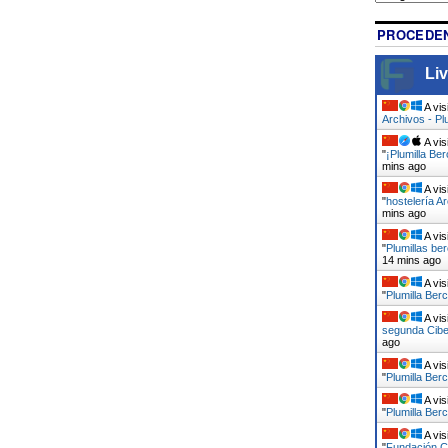
PROCEDEN
Liv
A vis
Archivos - Pl
A vis
"
¡Plumilla Be
mins ago
A vis
"
hostelería Ar
mins ago
A vis
"
Plumillas be
14 mins ago
A vis
"
Plumilla Berc
A vis
segunda Ciber
ago
A vis
"
Plumilla Berc
A vis
"
Plumilla Berc
A vis
"
Fundación Ci