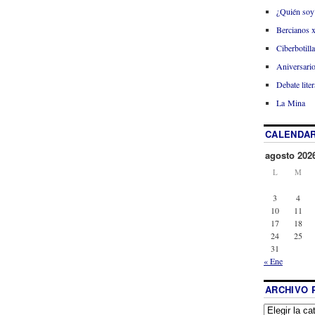
¿Quién soy
Bercianos 
Ciberbotill
Aniversario
Debate liter
La Mina
CALENDAR
agosto 202
L
M
3
4
10
11
17
18
24
25
31
« Ene
ARCHIVO 