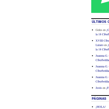
ÚLTIMOS 
Geles
en
¡G
la 18 Ciberb
XVIII Cibe
Lázaro
en
¡
la 18 Ciberb
Juanma G. 
Ciberbotill
Juanma G. 
Ciberbotill
Juanma G. 
Ciberbotill
Jesús
en
¡F
PÁGINAS
¡HOLA!