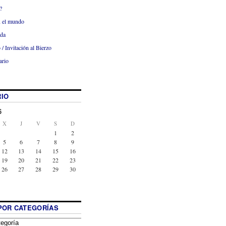
?
x el mundo
ada
 / Invitación al Bierzo
ario
IO
6
X
J
V
S
D
1
2
5
6
7
8
9
12
13
14
15
16
19
20
21
22
23
26
27
28
29
30
POR CATEGORÍAS