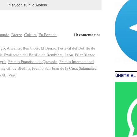
Pilar, con su hijo Alonso
10 comentarios
 mundo
,
Bierzo
,
Cultura
,
En Portada
,
ego
,
Alicante
,
Bembibre
,
El Bierzo
,
Festival del Botillo de
de Exaltación del Botillo de Bembibre
,
León
,
Pilar Blanco
,
gría
,
Premio Francisco de Quevedo
,
Premio Internacional
ime Gil de Biedma
,
Premio San Juan de la Cruz
,
Salamanca
,
SAL
,
Vigo
ÚNETE AL