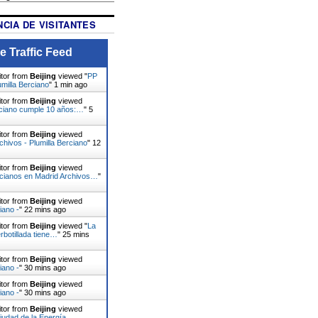
CIA DE VISITANTES
e Traffic Feed
itor from
Beijing
viewed "
PP
umilla Berciano
"
1 min ago
itor from
Beijing
viewed
rciano cumple 10 años:…
"
5
itor from
Beijing
viewed
chivos - Plumilla Berciano
"
12
itor from
Beijing
viewed
rcianos en Madrid Archivos…
"
itor from
Beijing
viewed
iano -
"
22 mins ago
itor from
Beijing
viewed "
La
botillada tiene…
"
25 mins
itor from
Beijing
viewed
iano -
"
30 mins ago
itor from
Beijing
viewed
iano -
"
30 mins ago
itor from
Beijing
viewed
udad de la Energía