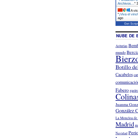
Archivos…
"
A vis
"
¡Viva el vino
ago
Get Scrip
NUBE DE 
Bemb
Asturias
Berci
mundo
Bierz
Botillo de
Cacabelos
ca
comunicació
Fabero
gastr
Colina
Juanma Gonz
González C
La Moncloa de 
Madrid
m
Peri
Navidad