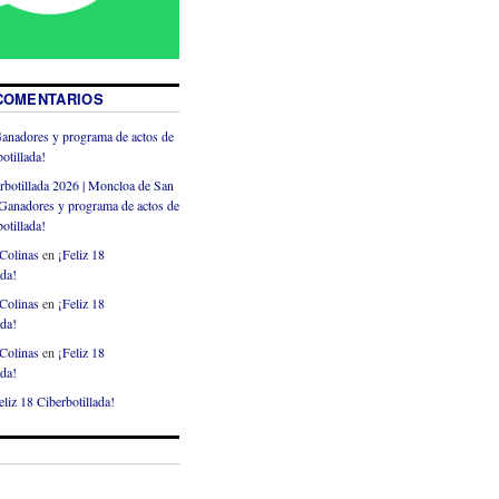
COMENTARIOS
anadores y programa de actos de
otillada!
rbotillada 2026 | Moncloa de San
Ganadores y programa de actos de
otillada!
Colinas
en
¡Feliz 18
ada!
Colinas
en
¡Feliz 18
ada!
Colinas
en
¡Feliz 18
ada!
eliz 18 Ciberbotillada!