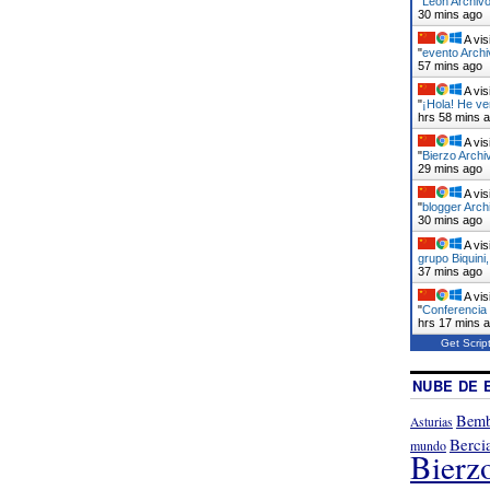
"
León Archivo
30 mins ago
A vis
"
evento Archi
57 mins ago
A vis
"
¡Hola! He v
hrs 58 mins 
A vis
"
Bierzo Archi
29 mins ago
A vis
"
blogger Arch
30 mins ago
A vis
grupo Biquini
37 mins ago
A vis
"
Conferencia 
hrs 17 mins 
Get Scrip
NUBE DE 
Bemb
Asturias
Berci
mundo
Bierz