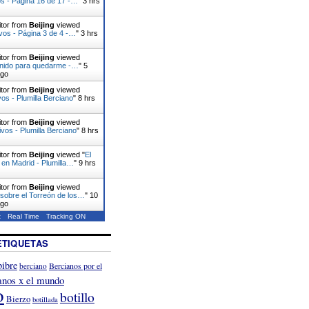
s - Página 16 de 17 -…
"
3 hrs
itor from
Beijing
viewed
vos - Página 3 de 4 -…
"
3 hrs
itor from
Beijing
viewed
enido para quedarme -…
"
5
ago
itor from
Beijing
viewed
vos - Plumilla Berciano
"
8 hrs
itor from
Beijing
viewed
ivos - Plumilla Berciano
"
8 hrs
itor from
Beijing
viewed "
El
, en Madrid - Plumilla…
"
9 hrs
itor from
Beijing
viewed
sobre el Torreón de los…
"
10
ago
t
Real Time
Tracking ON
ETIQUETAS
ibre
Bercianos por el
berciano
anos x el mundo
o
botillo
Bierzo
botillada