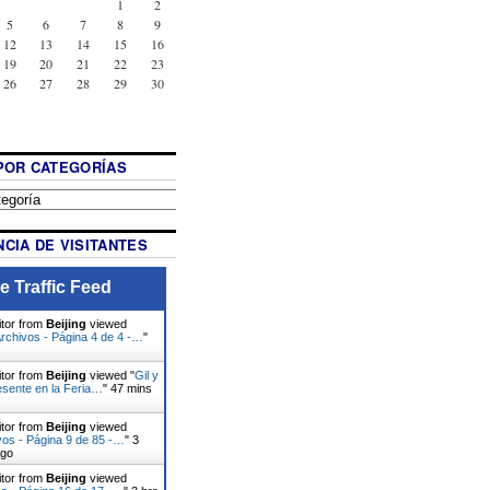
1
2
5
6
7
8
9
12
13
14
15
16
19
20
21
22
23
26
27
28
29
30
POR CATEGORÍAS
CIA DE VISITANTES
e Traffic Feed
itor from
Beijing
viewed
Archivos - Página 4 de 4 -…
"
itor from
Beijing
viewed "
Gil y
esente en la Feria…
"
47 mins
itor from
Beijing
viewed
vos - Página 9 de 85 -…
"
3
ago
itor from
Beijing
viewed