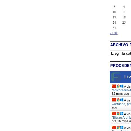
3
4
10
11
17
18
24
25
31
« Ene
ARCHIVO 
PROCEDEN
Liv
A vis
"
aniversario 
32 mins ago
A vis
Carrasco, pr
ago
A vis
"
Bierzo Archi
hrs 16 mins 
A vis