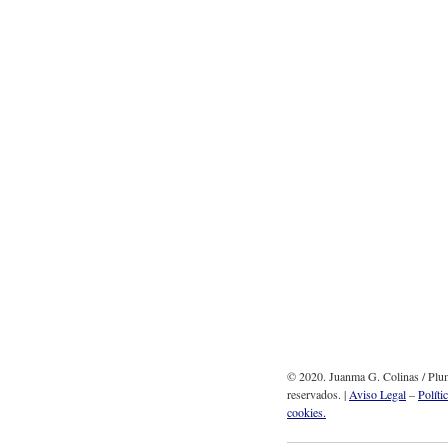
© 2020. Juanma G. Colinas / Plum
reservados. |
Aviso Legal
–
Políti
cookies.