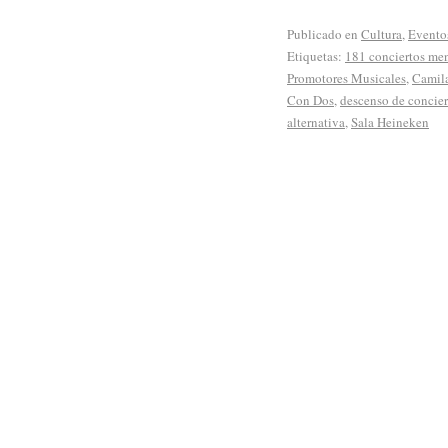
Publicado en
Cultura
,
Evento
Etiquetas:
181 conciertos me
Promotores Musicales
,
Camil
Con Dos
,
descenso de concie
alternativa
,
Sala Heineken