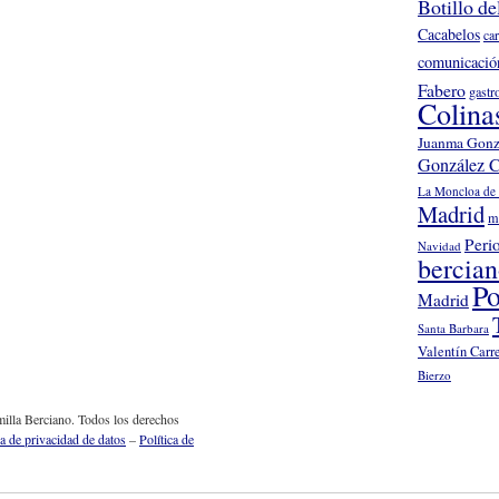
Botillo de
Cacabelos
ca
comunicació
Fabero
gastr
Colina
Juanma Gonz
González C
La Moncloa de 
Madrid
m
Peri
Navidad
bercia
Po
Madrid
Santa Barbara
Valentín Carr
Bierzo
illa Berciano. Todos los derechos
ca de privacidad de datos
–
Política de