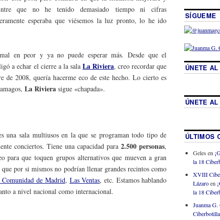
Entre que no he tenido demasiado tiempo ni cifras
SÍGUEME
ramente esperaba que viésemos la luz pronto, lo he ido
 mal en peor y ya no puede esperar más. Desde que el
La Riviera
igó a echar el cierre a la sala
, creo recordar que
ÚNETE AL
e de 2008, quería hacerme eco de este hecho. Lo cierto es
La Riviera
s amagos,
sigue «chapada».
ÚNETE AL
es una sala multiusos en la que se programan todo tipo de
ÚLTIMOS 
2.500 personas
ente conciertos. Tiene una capacidad para
,
Geles
en
¡G
neo para que toquen grupos alternativos que mueven a gran
la 18 Ciberb
o que por si mismos no podrían llenar grandes recintos como
XVIII Cibe
la Comunidad de Madrid
,
Las Ventas
, etc. Estamos hablando
Lázaro
en
¡
anto a nivel nacional como internacional.
la 18 Ciberb
Juanma G. 
Ciberbotill