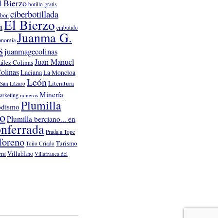
l Bierzo
botillo gratis
ciberbotillada
rbón
El Bierzo
n
embutido
Juanma G.
onomía
s
juanmagecolinas
Juan Manuel
ález Colinas
olinas
Laciana
La Moncloa
León
Literatura
San Lázaro
Minería
arketing
mineros
Plumilla
odismo
no
Plumilla berciano... en
nferrada
Prada a Tope
Toreno
Turismo
Toño Criado
Villablino
era
Villafranca del