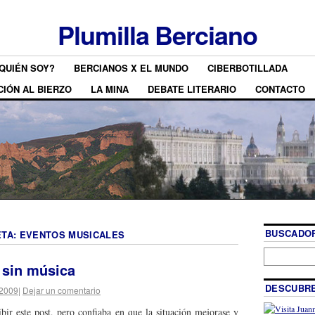
Plumilla Berciano
QUIÉN SOY?
BERCIANOS X EL MUNDO
CIBERBOTILLADA
CIÓN AL BIERZO
LA MINA
DEBATE LITERARIO
CONTACTO
BUSCADOR
ETA:
EVENTOS MUSICALES
 sin música
DESCUBRE
 2009
|
Dejar un comentario
bir este post, pero confiaba en que la situación mejorase y