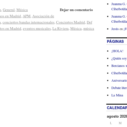
Juanma G. 
Ciberbotill
Dejar un comentario
s
,
General
,
Música
nos en Madrid
,
APM
,
Asociación de
Juanma G. 
Ciberbotill
a
,
conciertos bandas internacionales
,
Conciertos Madrid
,
Def
rtos en Madrid
,
eventos musicales
,
La Riviera
,
Música
,
música
Jesús
en
¡F
PÁGINAS
¡HOLA!
¿Quién soy
Bercianos 
Ciberbotill
Aniversario
Debate liter
La Mina
CALENDAR
agosto 202
L
M