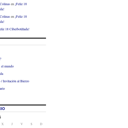
Colinas
en
¡Feliz 18
ada!
Colinas
en
¡Feliz 18
ada!
eliz 18 Ciberbotillada!
?
x el mundo
ada
 / Invitación al Bierzo
ario
IO
6
X
J
V
S
D