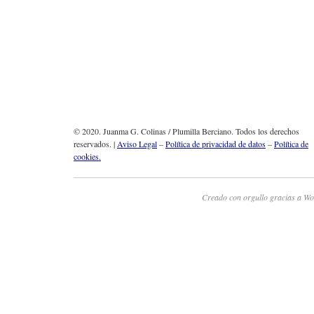
© 2020. Juanma G. Colinas / Plumilla Berciano. Todos los derechos
reservados. |
Aviso Legal
–
Política de privacidad de datos
–
Política de
cookies.
Creado con orgullo gracias a Wo