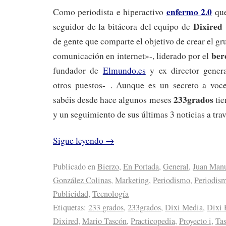
enfermo 2.0
Como periodista e hiperactivo
que
Dixired
seguidor de la bitácora del equipo de
de gente que comparte el objetivo de crear el g
ber
comunicación en internet»-, liderado por el
fundador de
Elmundo.es
y ex director gene
otros puestos- . Aunque es un secreto a voc
233grados
sabéis desde hace algunos meses
tie
y un seguimiento de sus últimas 3 noticias a tra
Sigue leyendo
→
Publicado en
Bierzo
,
En Portada
,
General
,
Juan Man
González Colinas
,
Marketing
,
Periodismo
,
Periodism
Publicidad
,
Tecnología
Etiquetas:
233 grados
,
233grados
,
Dixi Media
,
Dixi 
Dixired
,
Mario Tascón
,
Practicopedia
,
Proyecto i
,
Ta