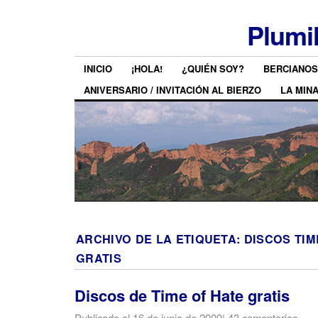
Plumi
INICIO
¡HOLA!
¿QUIÉN SOY?
BERCIANOS
ANIVERSARIO / INVITACIÓN AL BIERZO
LA MIN
ARCHIVO DE LA ETIQUETA:
DISCOS TIM
GRATIS
Discos de Time of Hate gratis
Publicado el
16 de junio de 2009
|
43 comentarios