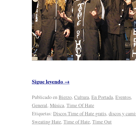
Sigue leyendo
→
Publicado en
Bierzo
,
Cultura
,
En Portada
,
Eventos
,
General
,
Música
,
Time Of Hate
Etiquetas:
Discos Time of Hate gratis
,
discos y camis
Sweating Hate
,
Time of Hate
,
Time Out