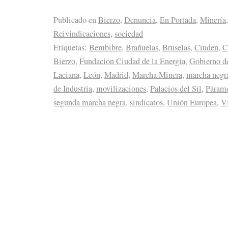
Publicado en
Bierzo
,
Denuncia
,
En Portada
,
Minería
,
Reivindicaciones
,
sociedad
Etiquetas:
Bembibre
,
Brañuelas
,
Bruselas
,
Ciuden
,
C
Bierzo
,
Fundación Ciudad de la Energía
,
Gobierno d
Laciana
,
León
,
Madrid
,
Marcha Minera
,
marcha negr
de Industria
,
movilizaciones
,
Palacios del Sil
,
Páramo
segunda marcha negra
,
sindicatos
,
Unión Europea
,
Vi