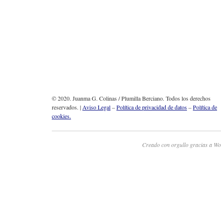
© 2020. Juanma G. Colinas / Plumilla Berciano. Todos los derechos
reservados. |
Aviso Legal
–
Política de privacidad de datos
–
Política de
cookies.
Creado con orgullo gracias a Wo