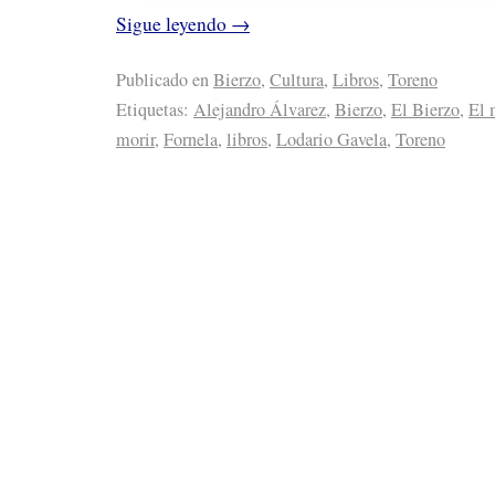
Sigue leyendo
→
Publicado en
Bierzo
,
Cultura
,
Libros
,
Toreno
Etiquetas:
Alejandro Álvarez
,
Bierzo
,
El Bierzo
,
El 
morir
,
Fornela
,
libros
,
Lodario Gavela
,
Toreno