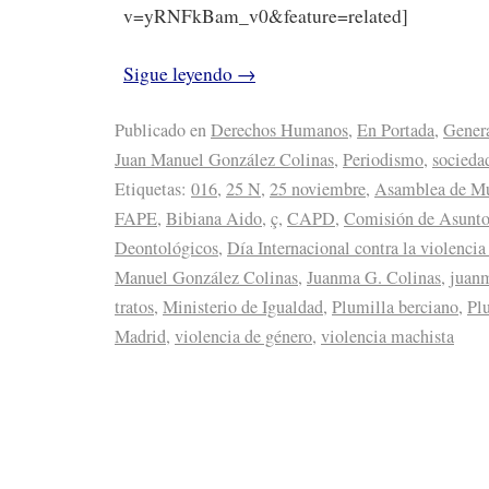
v=yRNFkBam_v0&feature=related]
Sigue leyendo
→
Publicado en
Derechos Humanos
,
En Portada
,
Gener
Juan Manuel González Colinas
,
Periodismo
,
socieda
Etiquetas:
016
,
25 N
,
25 noviembre
,
Asamblea de Muj
FAPE
,
Bibiana Aido
,
ç
,
CAPD
,
Comisión de Asuntos
Deontológicos
,
Día Internacional contra la violencia
Manuel González Colinas
,
Juanma G. Colinas
,
juan
tratos
,
Ministerio de Igualdad
,
Plumilla berciano
,
Plu
Madrid
,
violencia de género
,
violencia machista