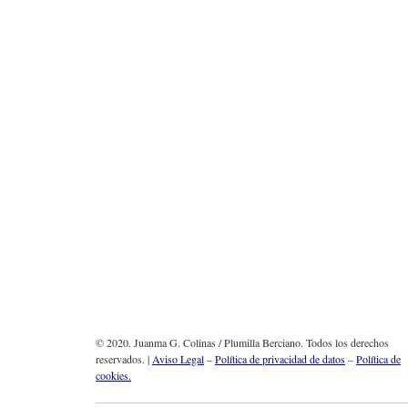
© 2020. Juanma G. Colinas / Plumilla Berciano. Todos los derechos
reservados. |
Aviso Legal
–
Política de privacidad de datos
–
Política de
cookies.