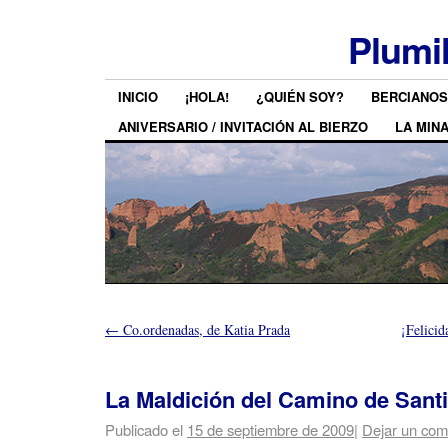
Plumi
INICIO
¡HOLA!
¿QUIÉN SOY?
BERCIANOS
ANIVERSARIO / INVITACIÓN AL BIERZO
LA MIN
←
Co.ordenadas, de Katia Prada
¡Felicid
La Maldición del Camino de Sant
Publicado el
15 de septiembre de 2009
|
Dejar un com