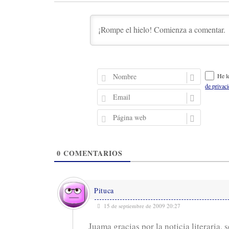
N
He l
o
de privac
m
E
b
m
r
a
P
e
i
á
l
g
i
0
COMENTARIOS
n
a
w
e
Pituca
b
15 de septiembre de 2009 20:27
Juama gracias por la noticia literaria,