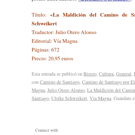
«La Maldición del Camino de S
Título:
Schweikert
Traductor: Julio Otero Alonso
Editorial: Vía Magna
Páginas: 672
Precio: 20,95 euros
Esta entrada se publicó en
Bierzo
,
Cultura
,
General
,
con
Camino de Santiago
,
Camino de Santiago por El
Magna
,
Julio Otero Alonso
,
La Maldición del Camin
Santiago
,
Ulrike Schweikert
,
Vía Magna
. Guárdate 
Connect with