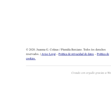
© 2020. Juanma G. Colinas / Plumilla Berciano. Todos los derechos
reservados. |
Aviso Legal
–
Política de privacidad de datos
–
Política de
cookies.
Creado con orgullo gracias a Wo