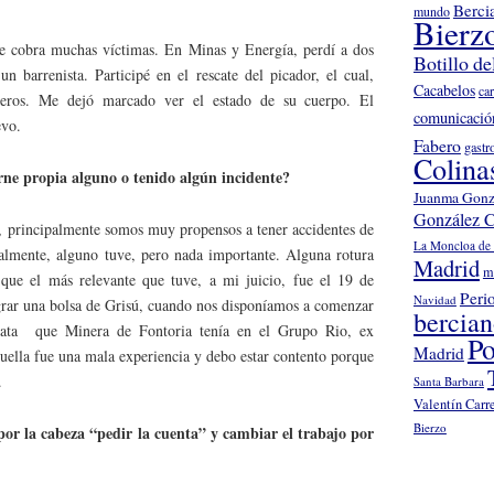
Berci
mundo
Bierz
se cobra muchas víctimas. En Minas y Energía, perdí a dos
Botillo de
 barrenista. Participé en el rescate del picador, el cual,
Cacabelos
ca
teros. Me dejó marcado ver el estado de su cuerpo. El
comunicació
evo.
Fabero
gastr
Colina
rne propia alguno o tenido algún incidente?
Juanma Gonz
González C
, principalmente somos muy propensos a tener accidentes de
La Moncloa de 
nalmente, alguno tuve, pero nada importante. Alguna rotura
Madrid
m
que el más relevante que tuve, a mi juicio, fue el 19 de
Peri
Navidad
grar una bolsa de Grisú, cuando nos disponíamos a comenzar
bercia
rata que Minera de Fontoria tenía en el Grupo Rio, ex
Po
Madrid
ella fue una mala experiencia y debo estar contento porque
.
Santa Barbara
Valentín Carr
Bierzo
por la cabeza “pedir la cuenta” y cambiar el trabajo por