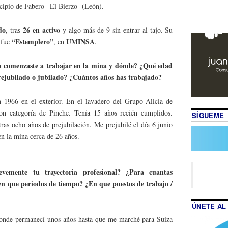
icipio de Fabero –El Bierzo- (León).
do
26 en activo
, tras
y algo más de 9 sin entrar al tajo. Su
“Estemplero”
UMINSA
 fue
, en
.
omenzaste a trabajar en la mina y dónde? ¿Qué edad
prejubilado o jubilado? ¿Cuántos años has trabajado?
1966 en el exterior. En el lavadero del Grupo Alicia de
on categoría de Pinche. Tenía 15 años recién cumplidos.
SÍGUEME
tras ocho años de prejubilación. Me prejubilé el día 6 junio
en la mina cerca de 26 años.
vemente tu trayectoria profesional? ¿Para cuantas
en que periodos de tiempo? ¿En que puestos de trabajo /
ÚNETE AL
donde permanecí unos años hasta que me marché para Suiza