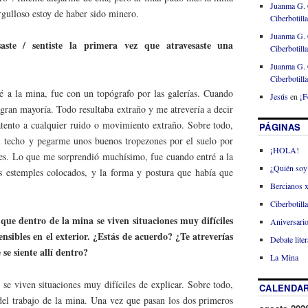
Juanma G. 
gulloso estoy de haber sido minero.
Ciberbotill
Juanma G. 
ste / sentiste la primera vez que atravesaste una
Ciberbotill
Juanma G. 
Ciberbotill
é a la mina, fue con un topógrafo por las galerías. Cuando
Jesús
en
¡F
gran mayoría. Todo resultaba extraño y me atrevería a decir
tento a cualquier ruido o movimiento extraño. Sobre todo,
PÁGINAS
l techo y pegarme unos buenos tropezones por el suelo por
¡HOLA!
es. Lo que me sorprendió muchísimo, fue cuando entré a la
¿Quién soy
s estemples colocados, y la forma y postura que había que
Bercianos 
Ciberbotill
que dentro de la mina se viven situaciones muy difíciles
Aniversario
nsibles en el exterior. ¿Estás de acuerdo? ¿Te atreverías
Debate liter
se siente allí dentro?
La Mina
 se viven situaciones muy difíciles de explicar. Sobre todo,
CALENDAR
 del trabajo de la mina. Una vez que pasan los dos primeros