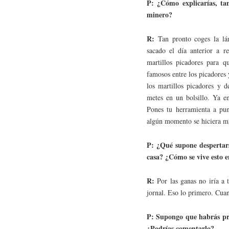
P: ¿Cómo explicarías, ta
minero?
R:
Tan pronto coges la lá
sacado el día anterior a r
martillos picadores para 
famosos entre los picadores 
los martillos picadores y d
metes en un bolsillo. Ya en
Pones tu herramienta a pun
algún momento se hiciera má
P: ¿Qué supone despertarse
casa? ¿Cómo se vive esto e
R:
Por las ganas no iría a 
jornal. Eso lo primero. Cuan
P: Supongo que habrás pr
¿Podrías comentarlo?