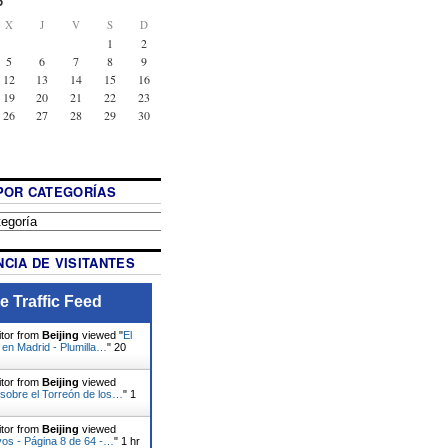
6
X
J
V
S
D
1
2
5
6
7
8
9
12
13
14
15
16
19
20
21
22
23
26
27
28
29
30
POR CATEGORÍAS
CIA DE VISITANTES
e Traffic Feed
itor from
Beijing
viewed "
El
, en Madrid - Plumilla…
"
20
itor from
Beijing
viewed
sobre el Torreón de los…
"
1
itor from
Beijing
viewed
vos - Página 8 de 64 -…
"
1 hr