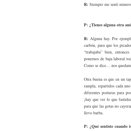
R:
Siempre me sentí minero 
P: ¿Tienes alguna otra an
R:
Alguna hay. Por ejempl
carbón, para que los picado
“trabajaba” bien, entonce
ponernos de baja laboral to
Como se dice… nos quedamo
Otra buena es que en un taj
rampla, repartidos cada uno
diferentes posturas para po
¡hay que ver lo que fastidi
para que las gotas no cayer
llevo barba.
P: ¿Qué sentiste cuando t