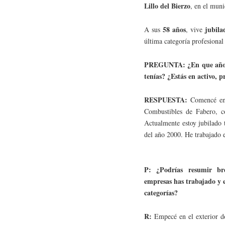
Lillo del Bierzo
, en el mun
58 años
jubila
A sus
, vive
última categoría profesional
PREGUNTA: ¿En que año c
tenías? ¿Estás en activo, 
RESPUESTA:
Comencé en 
Combustibles de Fabero, c
Actualmente estoy jubilado 
del año 2000. He trabajado 
P: ¿Podrías resumir bre
empresas has trabajado y 
categorías?
R:
Empecé en el exterior 