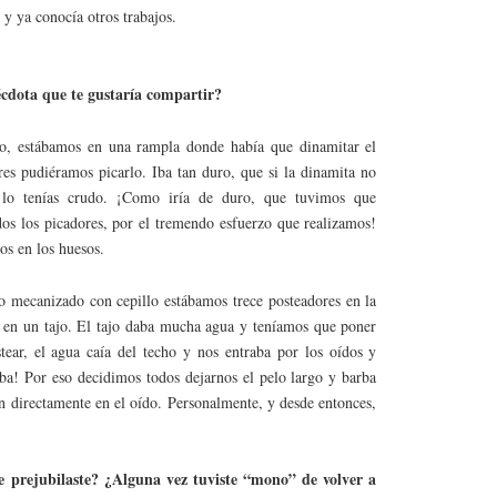
y ya conocía otros trabajos.
écdota que te gustaría compartir?
o, estábamos en una rampla donde había que dinamitar el
res pudiéramos picarlo. Iba tan duro, que si la dinamita no
s lo tenías crudo. ¡Como iría de duro, que tuvimos que
dos los picadores, por el tremendo esfuerzo que realizamos!
s en los huesos.
o mecanizado con cepillo estábamos trece posteadores en la
 en un tajo. El tajo daba mucha agua y teníamos que poner
stear, el agua caía del techo y nos entraba por los oídos y
aba! Por eso decidimos todos dejarnos el pelo largo y barba
an directamente en el oído. Personalmente, y desde entonces,
e prejubilaste? ¿Alguna vez tuviste “mono” de volver a