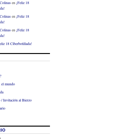
Colinas
en
¡Feliz 18
ada!
Colinas
en
¡Feliz 18
ada!
Colinas
en
¡Feliz 18
ada!
eliz 18 Ciberbotillada!
?
x el mundo
ada
 / Invitación al Bierzo
ario
IO