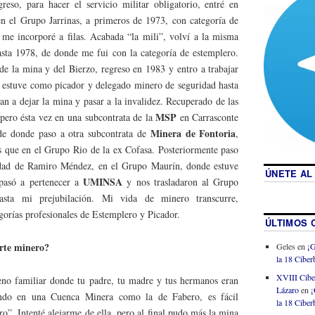
eso, para hacer el servicio militar obligatorio, entré en
en el Grupo Jarrinas, a primeros de 1973, con categoría de
me incorporé a filas. Acabada “la mili”, volví a la misma
sta 1978, de donde me fui con la categoría de estemplero.
de la mina y del Bierzo, regreso en 1983 y entro a trabajar
 estuve como picador y delegado minero de seguridad hasta
an a dejar la mina y pasar a la invalidez. Recuperado de las
MSP
 pero ésta vez en una subcontrata de la
en Carrasconte
Minera de Fontoria
sde donde paso a otra subcontrata de
,
 que en el Grupo Rio de la ex Cofasa. Posteriormente paso
iedad de Ramiro Méndez, en el Grupo Maurín, donde estuve
ÚNETE AL
UMINSA
 pasó a pertenecer a
y nos trasladaron al Grupo
asta mi prejubilación. Mi vida de minero transcurre,
egorías profesionales de Estemplero y Picador.
ÚLTIMOS 
erte minero?
Geles
en
¡G
la 18 Ciberb
XVIII Cibe
no familiar donde tu padre, tu madre y tus hermanos eran
Lázaro
en
¡
endo en una Cuenca Minera como la de Fabero, es fácil
la 18 Ciberb
o”. Intenté alejarme de ella, pero al final pudo más la mina