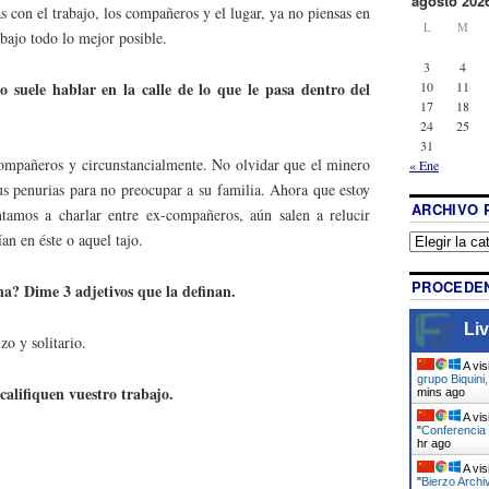
agosto 202
as con el trabajo, los compañeros y el lugar, ya no piensas en
L
M
bajo todo lo mejor posible.
3
4
suele hablar en la calle de lo que le pasa dentro del
10
11
17
18
24
25
31
compañeros y circunstancialmente. No olvidar que el minero
« Ene
us penurias para no preocupar a su familia. Ahora que estoy
ARCHIVO 
tamos a charlar entre ex-compañeros, aún salen a relucir
ían en éste o aquel tajo.
PROCEDEN
a? Dime 3 adjetivos que la definan.
Liv
o y solitario.
A vis
grupo Biquini
califiquen vuestro trabajo.
mins ago
A vis
"
Conferencia 
hr ago
A vis
"
Bierzo Archi