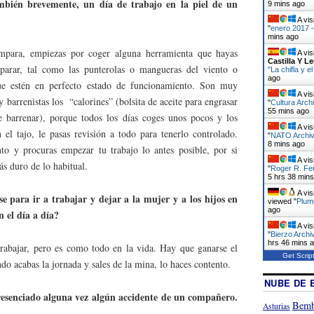
mbién brevemente, un día de trabajo en la piel de un
9 mins ago
A vis
"
enero 2017 -
mins ago
mpara, empiezas por coger alguna herramienta que hayas
A vis
Castilla Y L
eparar, tal como las punterolas o mangueras del viento o
"La chifla y 
ago
que estén en perfecto estado de funcionamiento. Son muy
A vis
y barrenistas los “calorines” (bolsita de aceite para engrasar
"
Cultura Arch
55 mins ago
e barrenar), porque todos los días coges unos pocos y los
A vis
 el tajo, le pasas revisión a todo para tenerlo controlado.
"
NATO Archivo
8 mins ago
to y procuras empezar tu trabajo lo antes posible, por si
A vis
s duro de lo habitual.
"
Roger R. Fe
5 hrs 38 min
A vis
 para ir a trabajar y dejar a la mujer y a los hijos en
viewed "
Plumi
ago
n el día a día?
A vis
"
Bierzo Archi
hrs 46 mins 
trabajar, pero es como todo en la vida. Hay que ganarse el
Get Scrip
do acabas la jornada y sales de la mina, lo haces contento.
NUBE DE 
esenciado alguna vez algún accidente de un compañero.
Bemb
Asturias