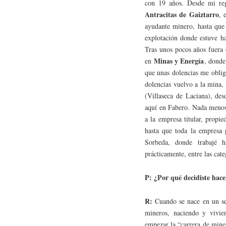
con 19 años. Desde mi regr
Antracitas de Gaiztarro
, 
ayudante minero, hasta que 
explotación donde estuve ha
Tras unos pocos años fuera 
Minas y Energía
en
, donde
que unas dolencias me oblig
dolencias vuelvo a la mina,
(Villaseca de Laciana), de
aquí en Fabero. Nada menos
a la empresa titular, prop
hasta que toda la empresa
Sorbeda, donde trabajé h
prácticamente, entre las cat
P: ¿Por qué decidiste hac
R:
Cuando se nace en un se
mineros, naciendo y vivi
empezar la “carrera de miner