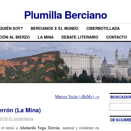
Plumilla Berciano
QUIÉN SOY?
BERCIANOS X EL MUNDO
CIBERBOTILLADA
CIÓN AL BIERZO
LA MINA
DEBATE LITERARIO
CONTACTO
Marcos Vecín («BxM»)
→
BUSCADOR
rrón (La Mina)
2010
|
21 comentarios
DESCUBRE
Abelardo Vega Terrón
 el turno a
, natural y residente en