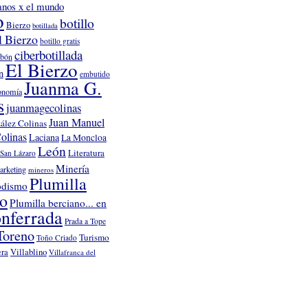
anos x el mundo
o
botillo
Bierzo
botillada
l Bierzo
botillo gratis
ciberbotillada
rbón
El Bierzo
n
embutido
Juanma G.
onomía
s
juanmagecolinas
Juan Manuel
ález Colinas
olinas
Laciana
La Moncloa
León
Literatura
San Lázaro
Minería
arketing
mineros
Plumilla
odismo
no
Plumilla berciano... en
nferrada
Prada a Tope
Toreno
Turismo
Toño Criado
Villablino
era
Villafranca del