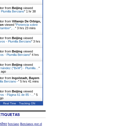
itor from
Beijing
viewed
 Plumilla Berciano
"
1 hr 38
itor from
Villarejo De Orbigo,
eon
viewed "
Ponencia sobre
el tambor",…
"
3 hrs 23 mins
itor from
Beijing
viewed
ivos - Plumilla Berciano
"
3 hrs
itor from
Beijing
viewed
s - Plumilla Berciano
"
4 hrs
itor from
Beijing
viewed
rnández ("BxM") - Plumilla…
"
s ago
itor from
Ingolstadt, Bayern
lla Berciano -
"
5 hrs 41 mins
itor from
Beijing
viewed
vos - Página 61 de 85 -…
"
5
ago
t
Real Time
Tracking ON
ETIQUETAS
ibre
Bercianos por el
berciano