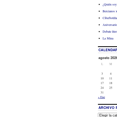
¿Quién soy
Bercianos 
Ciberbotill
Aniversario
Debate liter
La Mina
CALENDAR
agosto 202
L
M
3
4
10
11
17
18
24
25
31
« Ene
ARCHIVO 