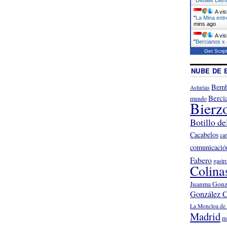
A vis
"
La Mina entr
mins ago
A vis
"
Bercianos x
Get Scrip
NUBE DE 
Bemb
Asturias
Berci
mundo
Bierz
Botillo de
Cacabelos
ca
comunicació
Fabero
gastr
Colina
Juanma Gonz
González C
La Moncloa de 
Madrid
m