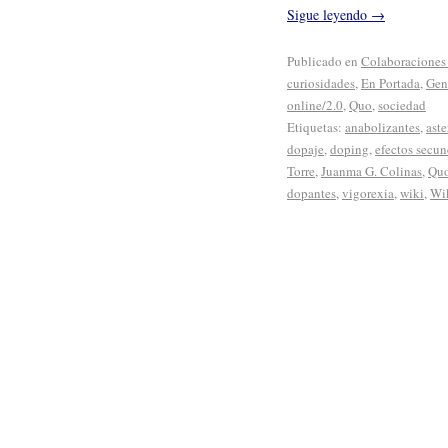
Sigue leyendo
→
Publicado en
Colaboraciones 
curiosidades
,
En Portada
,
Gen
online/2.0
,
Quo
,
sociedad
Etiquetas:
anabolizantes
,
aste
dopaje
,
doping
,
efectos secun
Torre
,
Juanma G. Colinas
,
Qu
dopantes
,
vigorexia
,
wiki
,
Wik