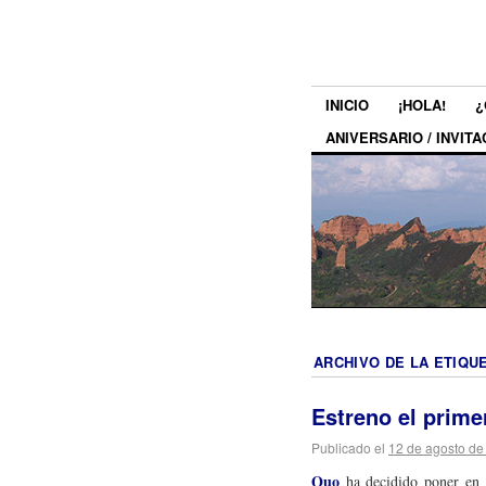
INICIO
¡HOLA!
¿
ANIVERSARIO / INVITA
ARCHIVO DE LA ETIQU
Estreno el prime
Publicado el
12 de agosto de
Quo
ha decidido poner en m