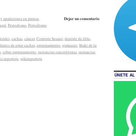
Dejar un comentario
y apariciones en prensa
,
eral
,
Periodismo
,
Periodismo
roides
,
cachas
,
cáncer
,
Corporte Insano
,
deporte de élite
,
darios de estar cachas
,
entrenamiento
,
gimnasio
,
Iñaki de la
o
,
sobre entrenamiento
,
sustancias cancerígenas
,
sustancias
i-reportaje
,
wikireportaje
ÚNETE AL