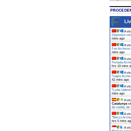
PROCEDEN
Liv
A vis
Deportiva vis
mins ago
A vis
Fan Archivos 
mins ago
A vis
Portada Arch
hrs 19 mins 
A vis
"
viajes Archiv
42 mins ago
A vis
"
Lydia Valent
mins ago
A vis
Catalunya
vi
de vuelta, de
A vis
"
Bierzo Archi
hrs 5 mins a
A vis
"
Debate Liter