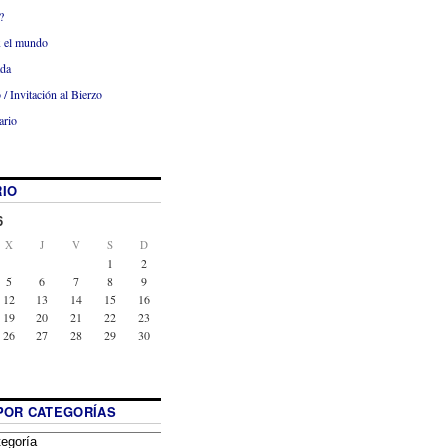
?
x el mundo
ada
 / Invitación al Bierzo
ario
IO
6
X
J
V
S
D
1
2
5
6
7
8
9
12
13
14
15
16
19
20
21
22
23
26
27
28
29
30
POR CATEGORÍAS