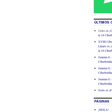
ÚLTIMOS 
Geles
en
¡G
la 18 Ciberb
XVIII Cibe
Lázaro
en
¡
la 18 Ciberb
Juanma G. 
Ciberbotill
Juanma G. 
Ciberbotill
Juanma G. 
Ciberbotill
Jesús
en
¡F
PÁGINAS
¡HOLA!