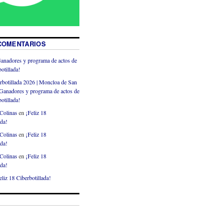
COMENTARIOS
anadores y programa de actos de
otillada!
rbotillada 2026 | Moncloa de San
Ganadores y programa de actos de
otillada!
Colinas
en
¡Feliz 18
ada!
Colinas
en
¡Feliz 18
ada!
Colinas
en
¡Feliz 18
ada!
eliz 18 Ciberbotillada!