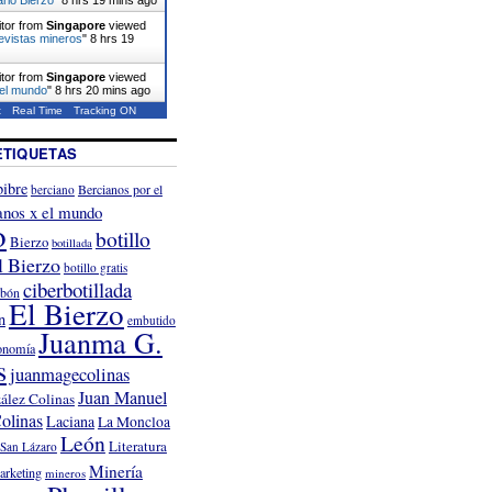
itor from
Singapore
viewed
evistas mineros
"
8 hrs 19
itor from
Singapore
viewed
 el mundo
"
8 hrs 20 mins ago
t
Real Time
Tracking ON
ETIQUETAS
ibre
Bercianos por el
berciano
anos x el mundo
o
botillo
Bierzo
botillada
l Bierzo
botillo gratis
ciberbotillada
rbón
El Bierzo
n
embutido
Juanma G.
onomía
s
juanmagecolinas
Juan Manuel
ález Colinas
olinas
Laciana
La Moncloa
León
Literatura
San Lázaro
Minería
arketing
mineros