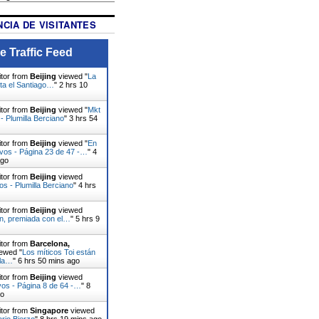
CIA DE VISITANTES
e Traffic Feed
itor from
Beijing
viewed "
La
ita el Santiago…
"
2 hrs 10
itor from
Beijing
viewed "
Mkt
- Plumilla Berciano
"
3 hrs 54
itor from
Beijing
viewed "
En
ivos - Página 23 de 47 -…
"
4
ago
itor from
Beijing
viewed
os - Plumilla Berciano
"
4 hrs
itor from
Beijing
viewed
ín, premiada con el…
"
5 hrs 9
itor from
Barcelona,
ewed "
Los míticos Toi están
 la…
"
6 hrs 50 mins ago
itor from
Beijing
viewed
vos - Página 8 de 64 -…
"
8
go
itor from
Singapore
viewed
ario Bierzo
"
8 hrs 19 mins ago