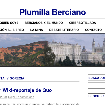
Plumilla Berciano
QUIÉN SOY?
BERCIANOS X EL MUNDO
CIBERBOTILLADA
CIÓN AL BIERZO
LA MINA
DEBATE LITERARIO
CONTACTO
BUSCADOR
ETA:
VIGOREXIA
r Wiki-reportaje de Quo
DESCUBRE
 2009
|
Dejar un comentario
archa una interesante iniciativa online: la elaboración de