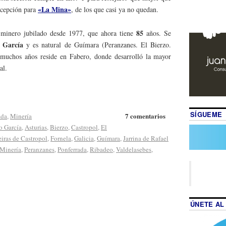
«La Mina»
xcepción para
, de los que casi ya no quedan.
85
 minero jubilado desde 1977, que ahora tiene
años. Se
 García
y es natural de Guímara (Peranzanes. El Bierzo.
muchos años reside en Fabero, donde desarrolló la mayor
al.
SÍGUEME
7 comentarios
ada
,
Minería
o García
,
Asturias
,
Bierzo
,
Castropol
,
El
iras de Castropol
,
Fornela
,
Galicia
,
Guímara
,
Jarrina de Rafael
Minería
,
Peranzanes
,
Ponferrada
,
Ribadeo
,
Valdelasebes
,
ÚNETE AL