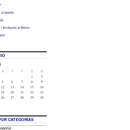
?
x el mundo
ada
 / Invitación al Bierzo
ario
IO
6
X
J
V
S
D
1
2
5
6
7
8
9
12
13
14
15
16
19
20
21
22
23
26
27
28
29
30
POR CATEGORÍAS