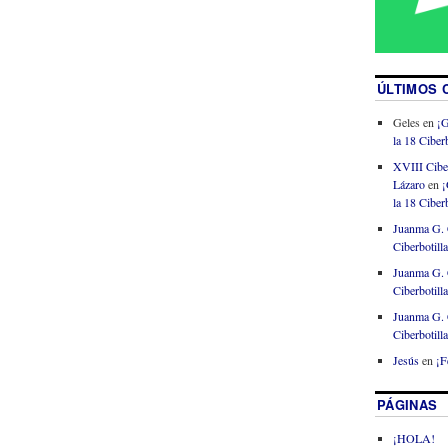
ÚLTIMOS 
Geles
en
¡G
la 18 Ciberb
XVIII Cibe
Lázaro
en
¡
la 18 Ciberb
Juanma G. 
Ciberbotill
Juanma G. 
Ciberbotill
Juanma G. 
Ciberbotill
Jesús
en
¡F
PÁGINAS
¡HOLA!