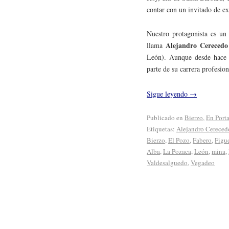
contar con un invitado de e
Nuestro protagonista es un
Alejandro Cerecedo
llama
León). Aunque desde hace 
parte de su carrera profesion
Sigue leyendo
→
Publicado en
Bierzo
,
En Port
Etiquetas:
Alejandro Cereced
Bierzo
,
El Pozo
,
Fabero
,
Figue
Alba
,
La Pozaca
,
León
,
mina
,
Valdesalguedo
,
Vegadeo