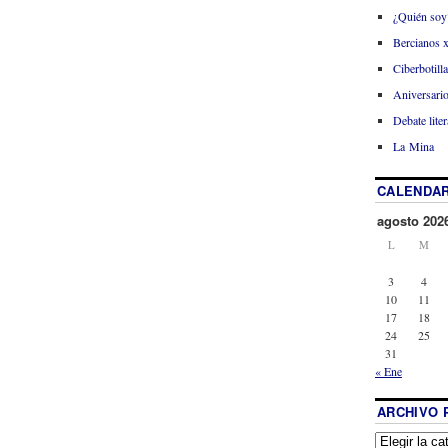
¿Quién soy
Bercianos 
Ciberbotill
Aniversario
Debate liter
La Mina
CALENDAR
agosto 202
L
M
3
4
10
11
17
18
24
25
31
« Ene
ARCHIVO 