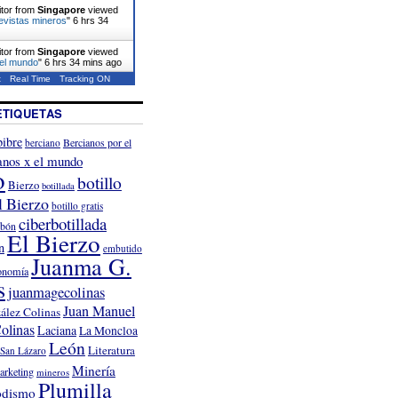
itor from
Singapore
viewed
evistas mineros
"
6 hrs 34
itor from
Singapore
viewed
 el mundo
"
6 hrs 34 mins ago
t
Real Time
Tracking ON
ETIQUETAS
ibre
Bercianos por el
berciano
anos x el mundo
o
botillo
Bierzo
botillada
l Bierzo
botillo gratis
ciberbotillada
rbón
El Bierzo
n
embutido
Juanma G.
onomía
s
juanmagecolinas
Juan Manuel
ález Colinas
olinas
Laciana
La Moncloa
León
Literatura
San Lázaro
Minería
arketing
mineros
Plumilla
odismo