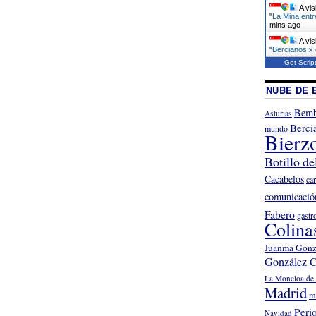
A vis
"
La Mina entr
mins ago
A vis
"
Bercianos x
Get Scrip
NUBE DE 
Bemb
Asturias
Berci
mundo
Bierz
Botillo de
Cacabelos
ca
comunicació
Fabero
gastr
Colina
Juanma Gonz
González C
La Moncloa de 
Madrid
m
Peri
Navidad