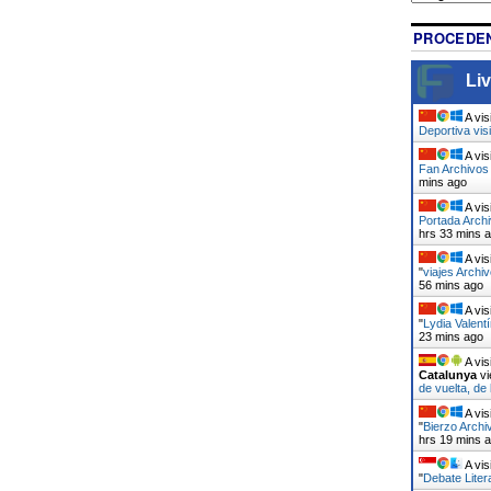
PROCEDEN
Liv
A vis
Deportiva vis
A vis
Fan Archivos 
mins ago
A vis
Portada Arch
hrs 33 mins 
A vis
"
viajes Archiv
56 mins ago
A vis
"
Lydia Valent
23 mins ago
A vis
Catalunya
vi
de vuelta, de
A vis
"
Bierzo Archi
hrs 19 mins 
A vis
"
Debate Liter