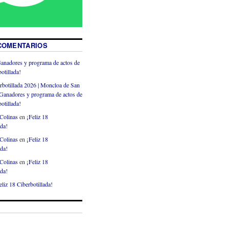
COMENTARIOS
anadores y programa de actos de
otillada!
rbotillada 2026 | Moncloa de San
Ganadores y programa de actos de
otillada!
Colinas
en
¡Feliz 18
ada!
Colinas
en
¡Feliz 18
ada!
Colinas
en
¡Feliz 18
ada!
eliz 18 Ciberbotillada!