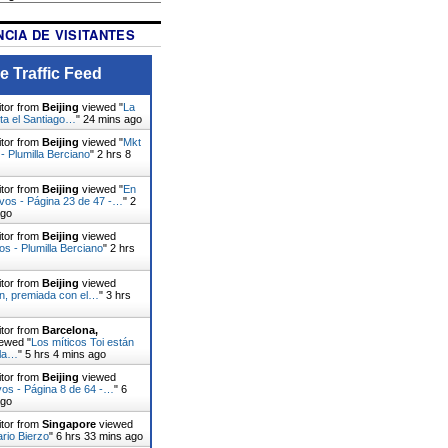
CIA DE VISITANTES
e Traffic Feed
itor from
Beijing
viewed "
La
ita el Santiago…
"
24 mins ago
itor from
Beijing
viewed "
Mkt
- Plumilla Berciano
"
2 hrs 8
itor from
Beijing
viewed "
En
ivos - Página 23 de 47 -…
"
2
ago
itor from
Beijing
viewed
os - Plumilla Berciano
"
2 hrs
itor from
Beijing
viewed
ín, premiada con el…
"
3 hrs
itor from
Barcelona,
ewed "
Los míticos Toi están
 la…
"
5 hrs 4 mins ago
itor from
Beijing
viewed
vos - Página 8 de 64 -…
"
6
ago
itor from
Singapore
viewed
ario Bierzo
"
6 hrs 33 mins ago