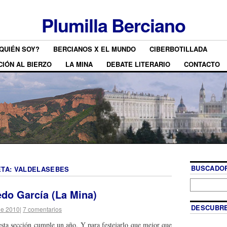
Plumilla Berciano
QUIÉN SOY?
BERCIANOS X EL MUNDO
CIBERBOTILLADA
CIÓN AL BIERZO
LA MINA
DEBATE LITERARIO
CONTACTO
BUSCADOR
ETA:
VALDELASEBES
do García (La Mina)
DESCUBRE
de 2010
|
7 comentarios
esta sección cumple un año. Y para festejarlo que mejor que