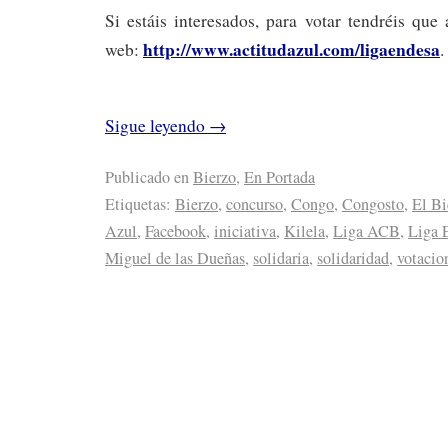
Si estáis interesados, para votar tendréis que
http://www.actitudazul.com/ligaendesa
web:
.
Sigue leyendo
→
Publicado en
Bierzo
,
En Portada
Etiquetas:
Bierzo
,
concurso
,
Congo
,
Congosto
,
El Bi
Azul
,
Facebook
,
iniciativa
,
Kilela
,
Liga ACB
,
Liga 
Miguel de las Dueñas
,
solidaria
,
solidaridad
,
votacio