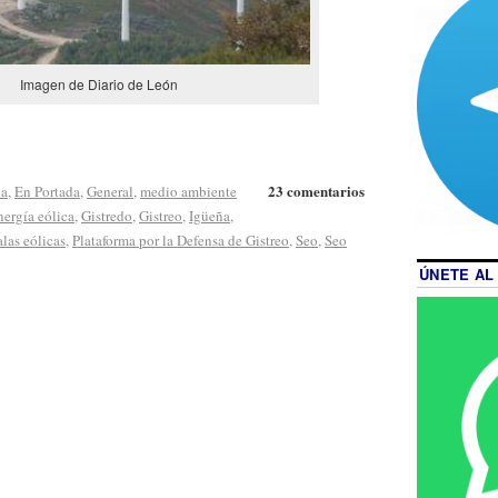
Imagen de Diario de León
23 comentarios
ia
,
En Portada
,
General
,
medio ambiente
nergía eólica
,
Gistredo
,
Gistreo
,
Igüeña
,
alas eólicas
,
Plataforma por la Defensa de Gistreo
,
Seo
,
Seo
ÚNETE AL