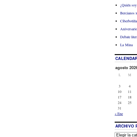
¿Quién soy
Bercianos 
Ciberbotill
Aniversario
Debate liter
La Mina
CALENDAR
agosto 202
L
M
3
4
10
11
17
18
24
25
31
« Ene
ARCHIVO 