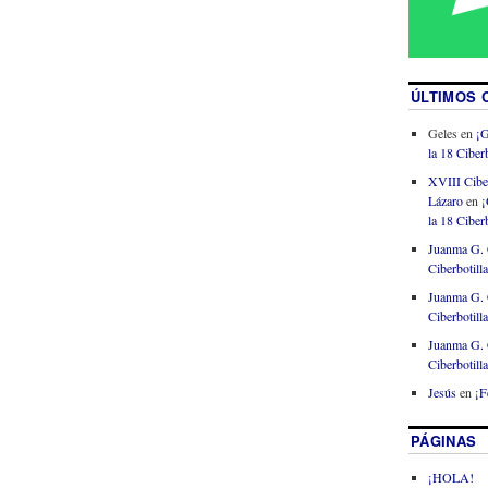
ÚLTIMOS 
Geles
en
¡G
la 18 Ciberb
XVIII Cibe
Lázaro
en
¡
la 18 Ciberb
Juanma G. 
Ciberbotill
Juanma G. 
Ciberbotill
Juanma G. 
Ciberbotill
Jesús
en
¡F
PÁGINAS
¡HOLA!