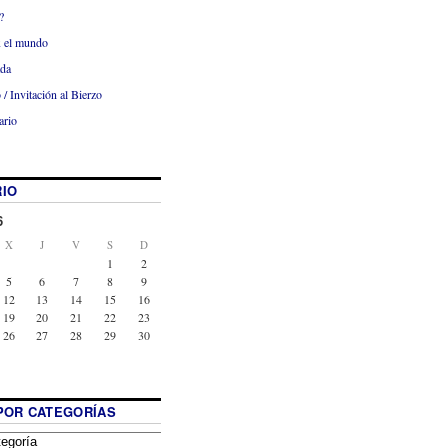
?
x el mundo
ada
 / Invitación al Bierzo
ario
IO
6
X
J
V
S
D
1
2
5
6
7
8
9
12
13
14
15
16
19
20
21
22
23
26
27
28
29
30
POR CATEGORÍAS