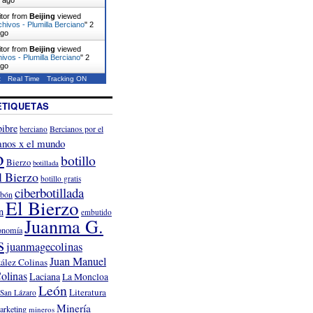
itor from
Beijing
viewed
hivos - Plumilla Berciano
"
2
ago
itor from
Beijing
viewed
hivos - Plumilla Berciano
"
2
ago
t
Real Time
Tracking ON
ETIQUETAS
ibre
Bercianos por el
berciano
anos x el mundo
o
botillo
Bierzo
botillada
l Bierzo
botillo gratis
ciberbotillada
rbón
El Bierzo
n
embutido
Juanma G.
onomía
s
juanmagecolinas
Juan Manuel
ález Colinas
olinas
Laciana
La Moncloa
León
Literatura
San Lázaro
Minería
arketing
mineros