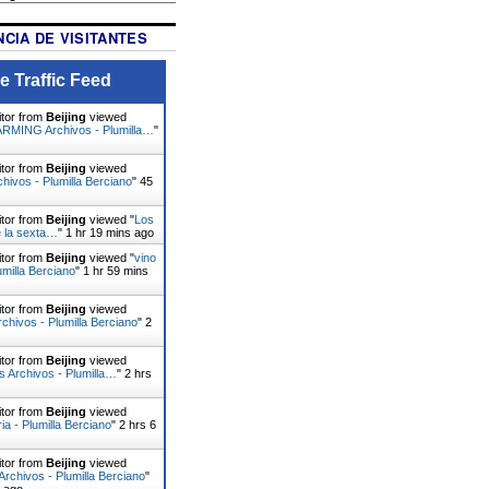
CIA DE VISITANTES
e Traffic Feed
itor from
Beijing
viewed
MING Archivos - Plumilla…
"
itor from
Beijing
viewed
hivos - Plumilla Berciano
"
45
itor from
Beijing
viewed "
Los
 la sexta…
"
1 hr 19 mins ago
itor from
Beijing
viewed "
vino
umilla Berciano
"
1 hr 59 mins
itor from
Beijing
viewed
chivos - Plumilla Berciano
"
2
itor from
Beijing
viewed
 Archivos - Plumilla…
"
2 hrs
itor from
Beijing
viewed
ia - Plumilla Berciano
"
2 hrs 6
itor from
Beijing
viewed
rchivos - Plumilla Berciano
"
s ago