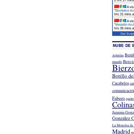
A vis
"
Bembibre Arc
hrs 31 mins 
A vis
"
Medellín Arc
hrs 36 mins 
Get Scrip
NUBE DE 
Bemb
Asturias
Berci
mundo
Bierz
Botillo de
Cacabelos
ca
comunicació
Fabero
gastr
Colina
Juanma Gonz
González C
La Moncloa de 
Madrid
m