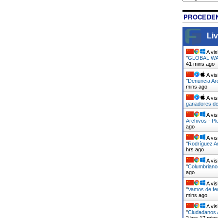
PROCEDEN
Liv
A vis
"
GLOBAL WAR
41 mins ago
A vis
"
Denuncia Arc
mins ago
A vis
ganadores de
A vis
Archivos - Pl
ago
A vis
"
Rodríguez Ar
hrs ago
A vis
"
Columbrianos
ago
A vis
"
Vamos de fer
mins ago
A vis
"
Ciudadanos A
2 hrs 17 min