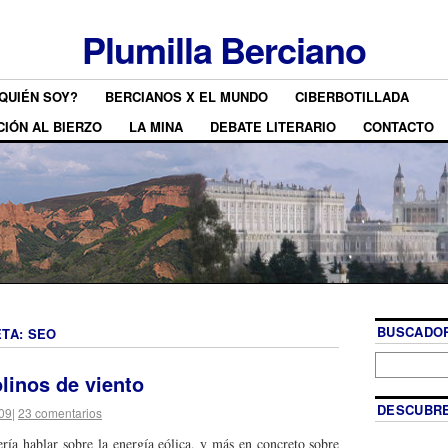
Plumilla Berciano
QUIÉN SOY?
BERCIANOS X EL MUNDO
CIBERBOTILLADA
CIÓN AL BIERZO
LA MINA
DEBATE LITERARIO
CONTACTO
BUSCADOR
ETA:
SEO
linos de viento
DESCUBRE
009
|
23 comentarios
a hablar sobre la energía eólica, y más en concreto sobre