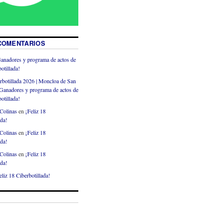
COMENTARIOS
anadores y programa de actos de
otillada!
rbotillada 2026 | Moncloa de San
Ganadores y programa de actos de
otillada!
Colinas
en
¡Feliz 18
ada!
Colinas
en
¡Feliz 18
ada!
Colinas
en
¡Feliz 18
ada!
eliz 18 Ciberbotillada!