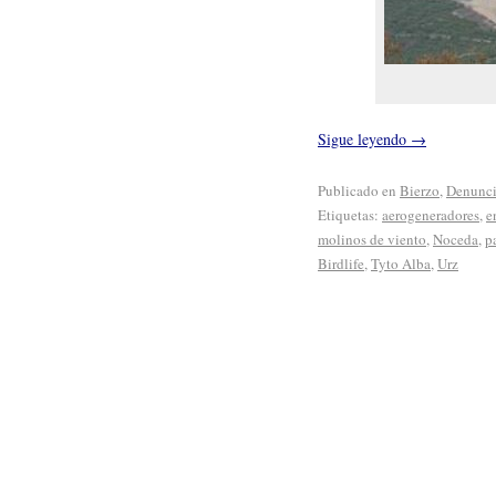
Sigue leyendo
→
Publicado en
Bierzo
,
Denunc
Etiquetas:
aerogeneradores
,
e
molinos de viento
,
Noceda
,
p
Birdlife
,
Tyto Alba
,
Urz