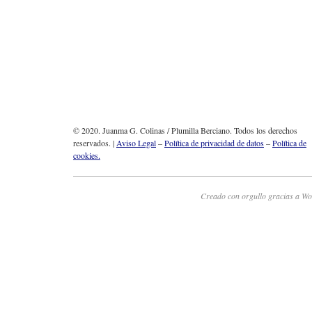
© 2020. Juanma G. Colinas / Plumilla Berciano. Todos los derechos
reservados. |
Aviso Legal
–
Política de privacidad de datos
–
Política de
cookies.
Creado con orgullo gracias a Wo