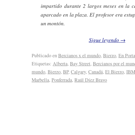
impartido durante 2 largos meses en la 
aparcado en la plaza. El profesor era est
un montón.
Sigue leyendo
→
Publicado en
Bercianos x el mundo
,
Bierzo
,
En Port
Etiquetas:
Alberta
,
Bay Street
,
Bercianos por el mun
mundo
,
Bierzo
,
BP
,
Calgary
,
Canadá
,
El Bierzo
,
IB
Marbella
,
Ponferrada
,
Raúl Díez Bravo