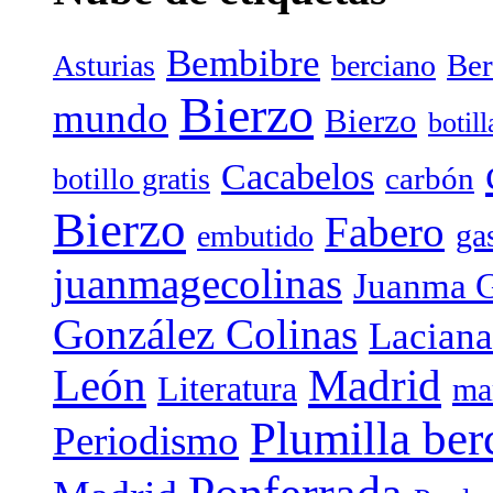
Bembibre
Ber
Asturias
berciano
Bierzo
mundo
Bierzo
botil
Cacabelos
carbón
botillo gratis
Bierzo
Fabero
ga
embutido
juanmagecolinas
Juanma G
González Colinas
Laciana
Madrid
León
Literatura
ma
Plumilla ber
Periodismo