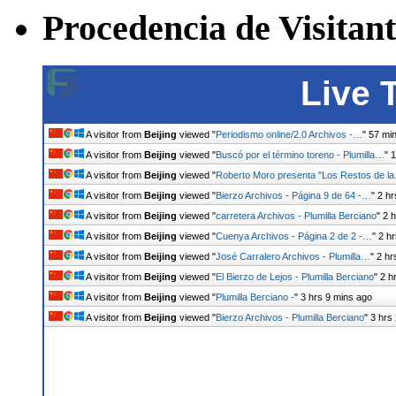
CATEGORÍAS
Procedencia de Visitant
Live 
A visitor from
Beijing
viewed "
Periodismo online/2.0 Archivos -…
"
57 mi
A visitor from
Beijing
viewed "
Buscó por el término toreno - Plumilla…
"
1
A visitor from
Beijing
viewed "
Roberto Moro presenta "Los Restos de l
A visitor from
Beijing
viewed "
Bierzo Archivos - Página 9 de 64 -…
"
2 hr
A visitor from
Beijing
viewed "
carretera Archivos - Plumilla Berciano
"
2 
A visitor from
Beijing
viewed "
Cuenya Archivos - Página 2 de 2 -…
"
2 h
A visitor from
Beijing
viewed "
José Carralero Archivos - Plumilla…
"
2 hr
A visitor from
Beijing
viewed "
El Bierzo de Lejos - Plumilla Berciano
"
2 h
A visitor from
Beijing
viewed "
Plumilla Berciano -
"
3 hrs 9 mins ago
A visitor from
Beijing
viewed "
Bierzo Archivos - Plumilla Berciano
"
3 hrs