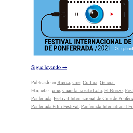
Sigue leyendo
→
Publicado en
Bierzo
,
cine
,
Cultura
,
General
Etiquetas:
cine
,
Cuando no esté Lola
,
El Bierzo
,
Fest
Ponferrada
,
Festival Internacional de Cine de Ponferr
Ponferrada Film Festival
,
Ponferrada International F