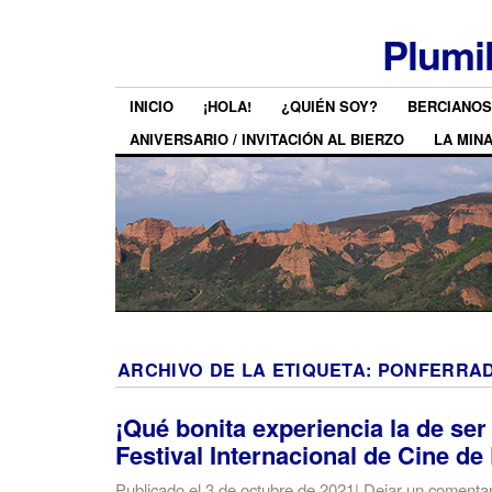
Plumi
INICIO
¡HOLA!
¿QUIÉN SOY?
BERCIANOS
ANIVERSARIO / INVITACIÓN AL BIERZO
LA MIN
ARCHIVO DE LA ETIQUETA:
PONFERRAD
¡Qué bonita experiencia la de ser
Festival Internacional de Cine de
Publicado el
3 de octubre de 2021
|
Dejar un comentar