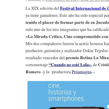
Festival I
nternacional
de C
La XIX edición del
ya tiene ganadores. Este año ha sido especial p
tenido el placer de formar parte de su Jurad
sido uno de los tres integrantes que ha calificado
«La Mirada Crítica. Cine comprometido con l
Mis dos compañeros fueron la actriz leonesa Is
productor, guionista y realizador Oskar Tejedor.
premio Retina La Mira
resultado vencedor del
“Cuando no esté Lola»
,
Crist
cortometraje
de
Romero
.
-y la productora
Proamagna
–