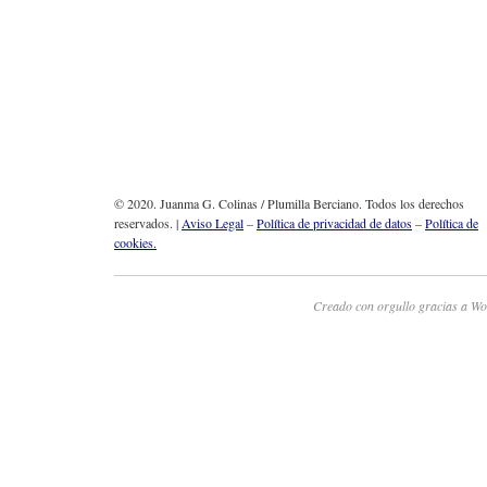
© 2020. Juanma G. Colinas / Plumilla Berciano. Todos los derechos
reservados. |
Aviso Legal
–
Política de privacidad de datos
–
Política de
cookies.
Creado con orgullo gracias a Wo