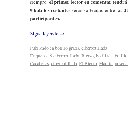
el primer lector en comentar tendrá
siempre,
9 botillos restantes
20
serán sorteados entre los
participantes.
Sigue leyendo
→
Publicado en
botillo gratis
,
ciberbotillada
Etiquetas:
9 ciberbotillada
,
Bierzo
,
botillada
,
botillo
Cacabelos
,
ciberbotillada
,
El Bierzo
,
Madrid
,
novena 