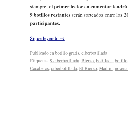
el primer lector en comentar tendrá
siempre,
9 botillos restantes
20
serán sorteados entre los
participantes.
Sigue leyendo
→
Publicado en
botillo gratis
,
ciberbotillada
Etiquetas:
9 ciberbotillada
,
Bierzo
,
botillada
,
botillo
Cacabelos
,
ciberbotillada
,
El Bierzo
,
Madrid
,
novena 