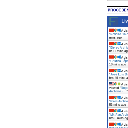
PROCEDEN
Liv
A vis
"
Noticias Ya.
mins ago
A vis
"
Bierzo Archi
hr 11 mins ag
A vis
"
Cristina Lóp
18 mins ago
A vis
"
José Luís B
hrs 45 mins 
A vis
viewed "
Roge
Archivos -…
A vis
"
libros Archi
53 mins ago
A vis
"
MktFan Arch
hrs 6 mins a
A vis
"
teatro Archi