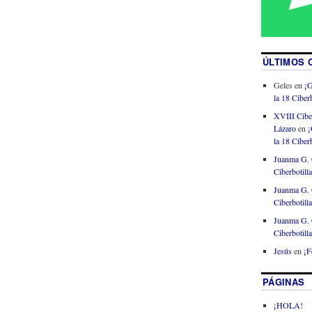
ÚLTIMOS 
Geles
en
¡G
la 18 Ciberb
XVIII Cibe
Lázaro
en
¡
la 18 Ciberb
Juanma G. 
Ciberbotill
Juanma G. 
Ciberbotill
Juanma G. 
Ciberbotill
Jesús
en
¡F
PÁGINAS
¡HOLA!