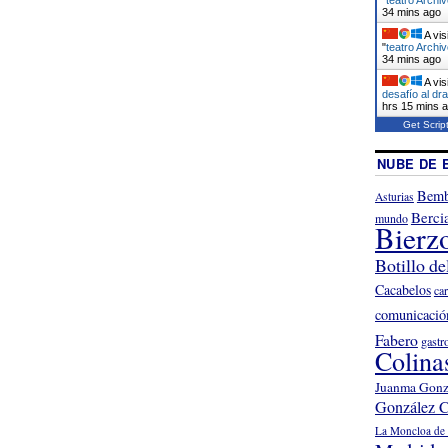
34 mins ago
A vis
"
teatro Archi
34 mins ago
A vis
desafío al d
hrs 15 mins 
Get Scrip
NUBE DE 
Bemb
Asturias
Berci
mundo
Bierz
Botillo de
Cacabelos
ca
comunicació
Fabero
gastr
Colina
Juanma Gonz
González C
La Moncloa de 