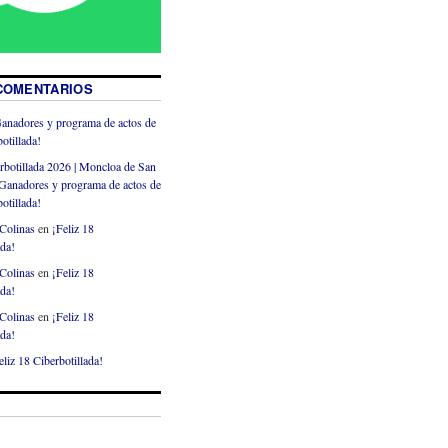
COMENTARIOS
anadores y programa de actos de
otillada!
rbotillada 2026 | Moncloa de San
Ganadores y programa de actos de
otillada!
Colinas
en
¡Feliz 18
ada!
Colinas
en
¡Feliz 18
ada!
Colinas
en
¡Feliz 18
ada!
eliz 18 Ciberbotillada!