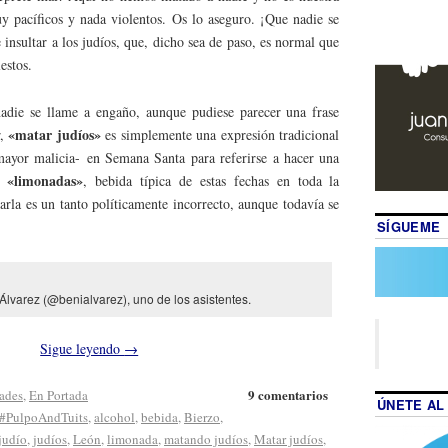
 pacíficos y nada violentos. Os lo aseguro. ¡Que nadie se
insultar a los judíos, que, dicho sea de paso, es normal que
estos.
nadie se llame a engaño, aunque pudiese parecer una frase
«matar judíos»
r,
es simplemente una expresión tradicional
 mayor malicia- en Semana Santa para referirse a hacer una
«limonadas»
an
, bebida típica de estas fechas en toda la
zarla es un tanto políticamente incorrecto, aunque todavía se
SÍGUEME
Álvarez (@benialvarez), uno de los asistentes.
Sigue leyendo
→
9 comentarios
dades
,
En Portada
ÚNETE AL
#PulpoAndTuits
,
alcohol
,
bebida
,
Bierzo
,
judío
,
judíos
,
León
,
limonada
,
matando judíos
,
Matar judíos
,