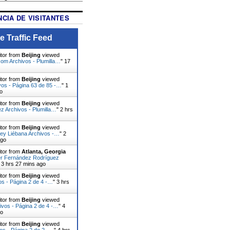
CIA DE VISITANTES
e Traffic Feed
itor from
Beijing
viewed
com Archivos - Plumilla…
"
17
itor from
Beijing
viewed
vos - Página 63 de 85 -…
"
1
o
itor from
Beijing
viewed
ez Archivos - Plumilla…
"
2 hrs
itor from
Beijing
viewed
rey Liébana Archivos -…
"
2
ago
itor from
Atlanta, Georgia
r Fernández Rodríguez
"
3 hrs 27 mins ago
itor from
Beijing
viewed
vos - Página 2 de 4 -…
"
3 hrs
itor from
Beijing
viewed
ivos - Página 2 de 4 -…
"
4
go
itor from
Beijing
viewed
vos - Página 2 de 2 -…
"
4 hrs