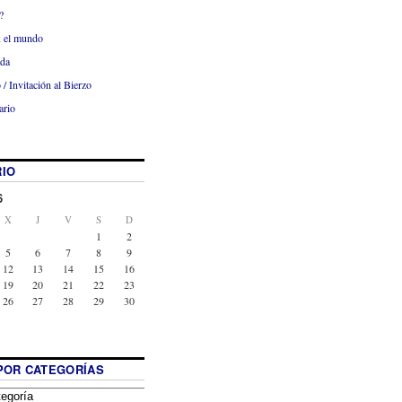
?
x el mundo
ada
 / Invitación al Bierzo
ario
IO
6
X
J
V
S
D
1
2
5
6
7
8
9
12
13
14
15
16
19
20
21
22
23
26
27
28
29
30
POR CATEGORÍAS