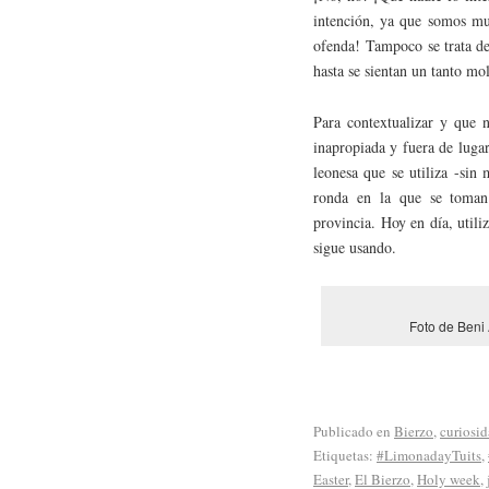
intención, ya que somos muy
ofenda! Tampoco se trata de 
hasta se sientan un tanto mol
Para contextualizar y que 
inapropiada y fuera de luga
leonesa que se utiliza -sin
ronda en la que se tom
provincia. Hoy en día, utili
sigue usando.
Foto de Beni 
Publicado en
Bierzo
,
curiosi
Etiquetas:
#LimonadayTuits
,
Easter
,
El Bierzo
,
Holy week
,