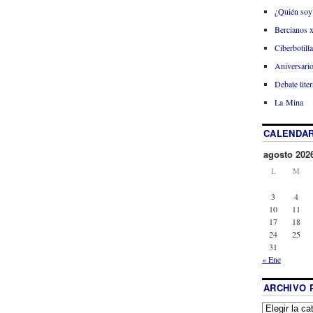
¿Quién soy
Bercianos 
Ciberbotill
Aniversario
Debate liter
La Mina
CALENDAR
agosto 202
L
M
3
4
10
11
17
18
24
25
31
« Ene
ARCHIVO 