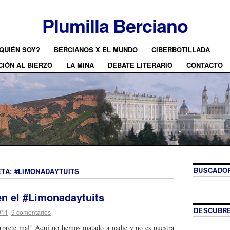
Plumilla Berciano
QUIÉN SOY?
BERCIANOS X EL MUNDO
CIBERBOTILLADA
CIÓN AL BIERZO
LA MINA
DEBATE LITERARIO
CONTACTO
BUSCADOR
ETA:
#LIMONADAYTUITS
en el #Limonadaytuits
DESCUBRE
011
|
9 comentarios
erprete mal! Aquí no hemos matado a nadie y no es nuestra