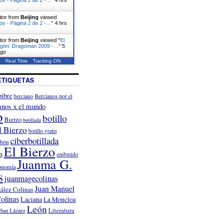
itor from
Beijing
viewed
vos - Página 2 de 2 -…
"
4 hrs
itor from
Beijing
viewed "
El
ragón: Dragoman 2009 -…
"
5
ago
t
Real Time
Tracking ON
ETIQUETAS
ibre
Bercianos por el
berciano
anos x el mundo
o
botillo
Bierzo
botillada
l Bierzo
botillo gratis
ciberbotillada
rbón
El Bierzo
n
embutido
Juanma G.
onomía
s
juanmagecolinas
Juan Manuel
ález Colinas
olinas
Laciana
La Moncloa
León
Literatura
San Lázaro