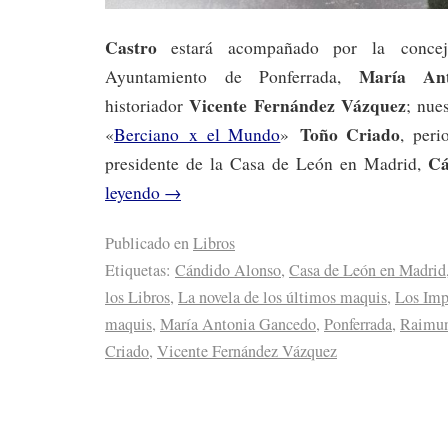
Castro
estará acompañado por la concej
María An
Ayuntamiento de Ponferrada,
Vicente Fernández Vázquez
historiador
; nue
Toño Criado
«
Berciano x el Mundo
»
, peri
Cá
presidente de la Casa de León en Madrid,
leyendo
→
Publicado en
Libros
Etiquetas:
Cándido Alonso
,
Casa de León en Madrid
los Libros
,
La novela de los últimos maquis
,
Los Imp
maquis
,
María Antonia Gancedo
,
Ponferrada
,
Raimun
Criado
,
Vicente Fernández Vázquez