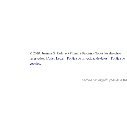
© 2020. Juanma G. Colinas / Plumilla Berciano. Todos los derechos
reservados. |
Aviso Legal
–
Política de privacidad de datos
–
Política de
cookies.
Creado con orgullo gracias a Wo