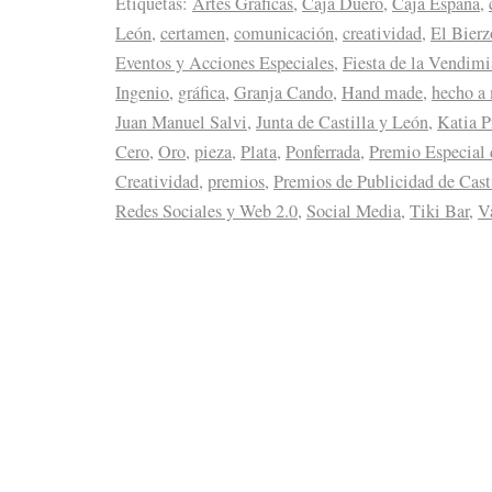
Etiquetas:
Artes Gráficas
,
Caja Duero
,
Caja España
,
León
,
certamen
,
comunicación
,
creatividad
,
El Bierz
Eventos y Acciones Especiales
,
Fiesta de la Vendimi
Ingenio
,
gráfica
,
Granja Cando
,
Hand made
,
hecho a
Juan Manuel Salvi
,
Junta de Castilla y León
,
Katia P
Cero
,
Oro
,
pieza
,
Plata
,
Ponferrada
,
Premio Especial d
Creatividad
,
premios
,
Premios de Publicidad de Cast
Redes Sociales y Web 2.0
,
Social Media
,
Tiki Bar
,
V