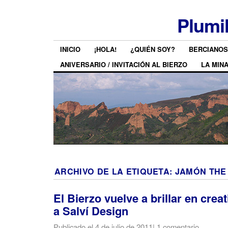
Plumi
INICIO
¡HOLA!
¿QUIÉN SOY?
BERCIANOS
ANIVERSARIO / INVITACIÓN AL BIERZO
LA MIN
ARCHIVO DE LA ETIQUETA:
JAMÓN THE
El Bierzo vuelve a brillar en crea
a Salví Design
Publicado el
4 de julio de 2011
|
1 comentario