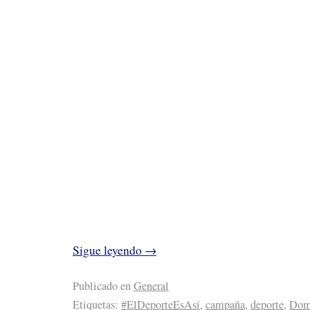
Sigue leyendo
→
Publicado en
General
Etiquetas:
#ElDeporteEsAsí
,
campaña
,
deporte
,
Do