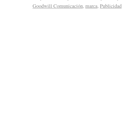
Goodwill Comunicación
,
marca
,
Publicidad