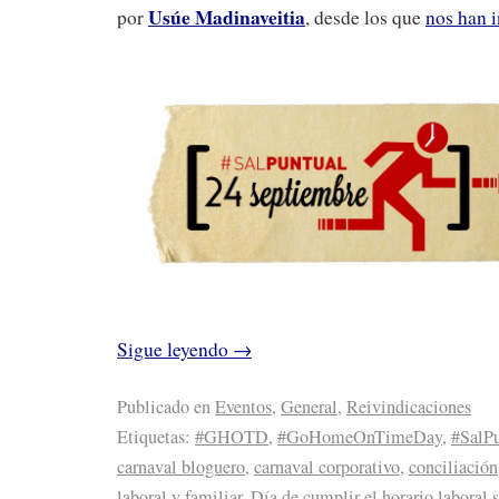
Usúe Madinaveitia
por
, desde los que
nos han i
Sigue leyendo
→
Publicado en
Eventos
,
General
,
Reivindicaciones
Etiquetas:
#GHOTD
,
#GoHomeOnTimeDay
,
#SalP
carnaval bloguero
,
carnaval corporativo
,
conciliación
laboral y familiar
,
Día de cumplir el horario laboral s