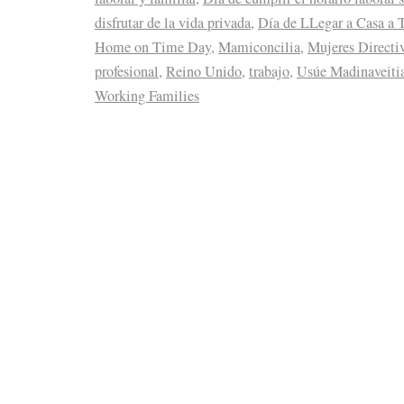
disfrutar de la vida privada
,
Día de LLegar a Casa a
Home on Time Day
,
Mamiconcilia
,
Mujeres Directi
profesional
,
Reino Unido
,
trabajo
,
Usúe Madinaveiti
Working Families