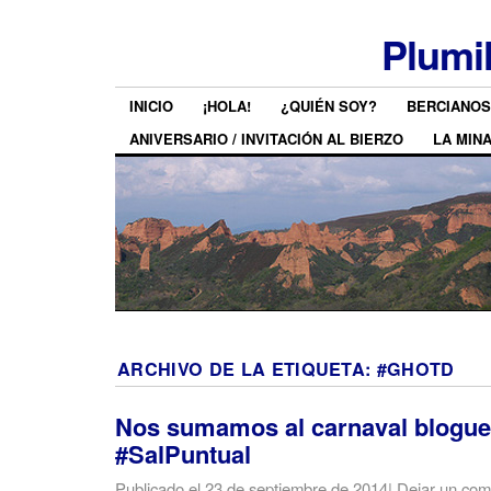
Plumi
INICIO
¡HOLA!
¿QUIÉN SOY?
BERCIANOS
ANIVERSARIO / INVITACIÓN AL BIERZO
LA MIN
ARCHIVO DE LA ETIQUETA:
#GHOTD
Nos sumamos al carnaval blogue
#SalPuntual
Publicado el
23 de septiembre de 2014
|
Dejar un com