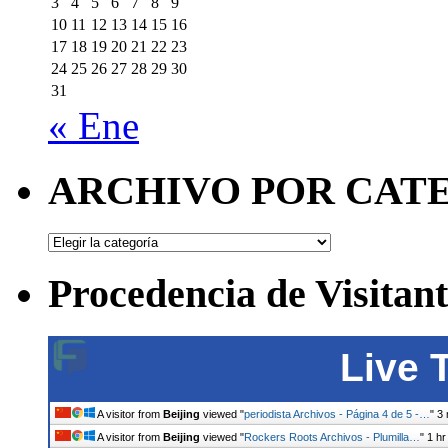
3
4
5
6
7
8
9
10
11
12
13
14
15
16
17
18
19
20
21
22
23
24
25
26
27
28
29
30
31
« Ene
ARCHIVO POR CAT
ARCHIVO
POR
CATEGORÍAS
Procedencia de Visitant
Live 
A visitor from
Beijing
viewed "
periodista Archivos - Página 4 de 5 -…
"
3 
A visitor from
Beijing
viewed "
Rockers Roots Archivos - Plumilla…
"
1 hr