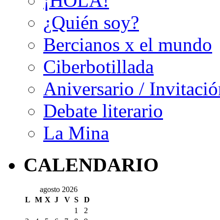
¡HOLA!
¿Quién soy?
Bercianos x el mundo
Ciberbotillada
Aniversario / Invitació
Debate literario
La Mina
CALENDARIO
agosto 2026
L
M
X
J
V
S
D
1
2