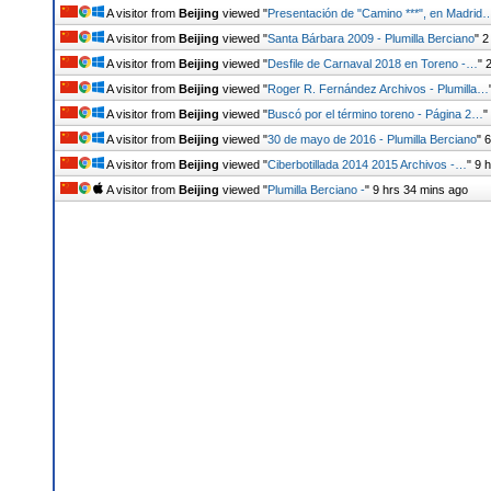
A visitor from
Beijing
viewed "
Presentación de "Camino ***", en Madrid
A visitor from
Beijing
viewed "
Santa Bárbara 2009 - Plumilla Berciano
"
2
A visitor from
Beijing
viewed "
Desfile de Carnaval 2018 en Toreno -…
"
A visitor from
Beijing
viewed "
Roger R. Fernández Archivos - Plumilla…
A visitor from
Beijing
viewed "
Buscó por el término toreno - Página 2…
"
A visitor from
Beijing
viewed "
30 de mayo de 2016 - Plumilla Berciano
"
6
A visitor from
Beijing
viewed "
Ciberbotillada 2014 2015 Archivos -…
"
9 
A visitor from
Beijing
viewed "
Plumilla Berciano -
"
9 hrs 34 mins ago