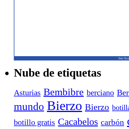
Get Scri
Nube de etiquetas
Bembibre
Ber
Asturias
berciano
Bierzo
mundo
Bierzo
botil
Cacabelos
carbón
botillo gratis