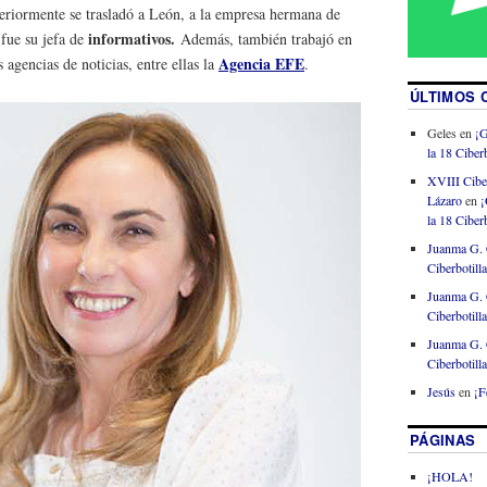
steriormente se trasladó a León, a la empresa hermana de
informativos.
 fue su jefa de
Además, también trabajó en
Agencia EFE
s agencias de noticias, entre ellas la
.
ÚLTIMOS 
Geles
en
¡G
la 18 Ciberb
XVIII Cibe
Lázaro
en
¡
la 18 Ciberb
Juanma G. 
Ciberbotill
Juanma G. 
Ciberbotill
Juanma G. 
Ciberbotill
Jesús
en
¡F
PÁGINAS
¡HOLA!