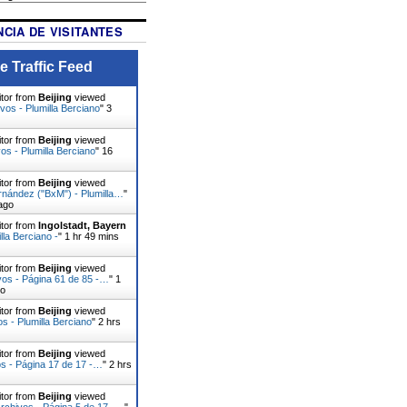
CIA DE VISITANTES
e Traffic Feed
itor from
Beijing
viewed
ivos - Plumilla Berciano
"
3
itor from
Beijing
viewed
s - Plumilla Berciano
"
16
itor from
Beijing
viewed
rnández ("BxM") - Plumilla…
"
ago
itor from
Ingolstadt, Bayern
lla Berciano -
"
1 hr 49 mins
itor from
Beijing
viewed
vos - Página 61 de 85 -…
"
1
go
itor from
Beijing
viewed
os - Plumilla Berciano
"
2 hrs
itor from
Beijing
viewed
s - Página 17 de 17 -…
"
2 hrs
itor from
Beijing
viewed
rchivos - Página 5 de 17 -…
"