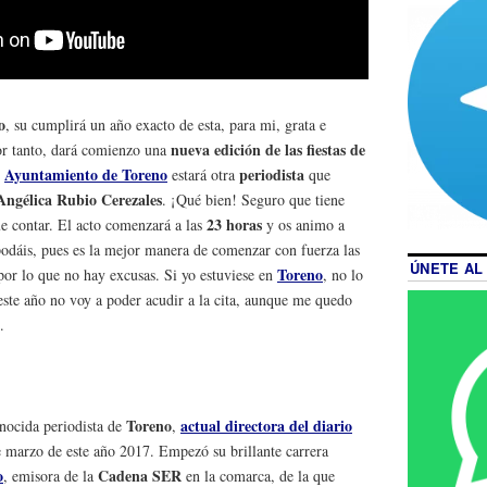
o
, su cumplirá un año exacto de esta, para mi, grata e
nueva edición de las fiestas de
por tanto, dará comienzo una
l
Ayuntamiento de Toreno
periodista
estará otra
que
Angélica Rubio Cerezales
. ¡Qué bien! Seguro que tiene
23 horas
ue contar. El acto comenzará a las
y os animo a
 podáis, pues es la mejor manera de comenzar con fuerza las
ÚNETE AL
Toreno
 por lo que no hay excusas. Si yo estuviese en
, no lo
ste año no voy a poder acudir a la cita, aunque me quedo
.
Toreno
actual directora del diario
nocida periodista de
,
e marzo de este año 2017. Empezó su brillante carrera
o
Cadena SER
, emisora de la
en la comarca, de la que