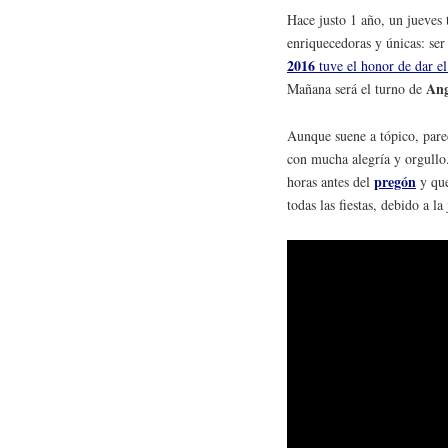
Hace justo 1 año, un jueves 
enriquecedoras y únicas: se
2016
tuve el honor de dar el
Ang
Mañana será el turno de
Aunque suene a tópico, pare
con mucha alegría y orgull
pregón
horas antes del
y que
todas las fiestas, debido a l