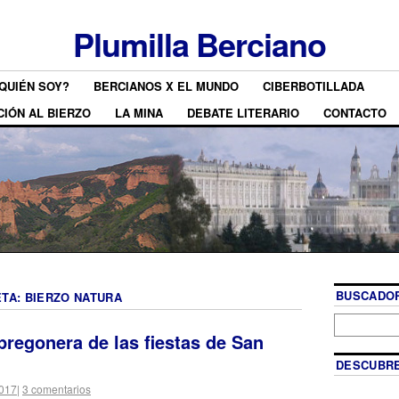
Plumilla Berciano
QUIÉN SOY?
BERCIANOS X EL MUNDO
CIBERBOTILLADA
CIÓN AL BIERZO
LA MINA
DEBATE LITERARIO
CONTACTO
BUSCADOR
ETA:
BIERZO NATURA
pregonera de las fiestas de San
DESCUBRE
2017
|
3 comentarios