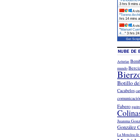
3 hrs 9 mins 
A vis
"
Toreno Archi
hrs 14 mins 
A vis
"
Manuel Cuen
4…
"
3 hrs 24
Get Scrip
NUBE DE 
Bemb
Asturias
Berci
mundo
Bierz
Botillo de
Cacabelos
ca
comunicació
Fabero
gastr
Colina
Juanma Gonz
González C
La Moncloa de 