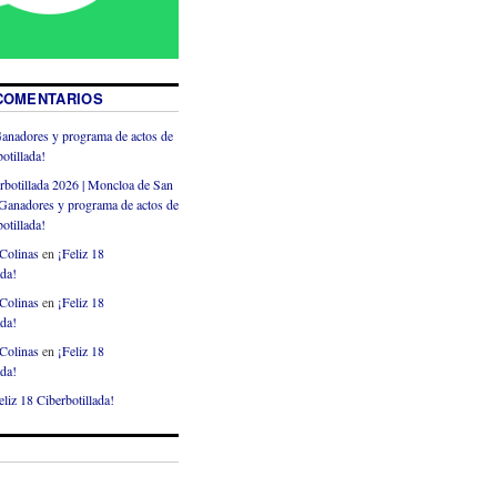
COMENTARIOS
anadores y programa de actos de
otillada!
rbotillada 2026 | Moncloa de San
Ganadores y programa de actos de
otillada!
Colinas
en
¡Feliz 18
ada!
Colinas
en
¡Feliz 18
ada!
Colinas
en
¡Feliz 18
ada!
eliz 18 Ciberbotillada!