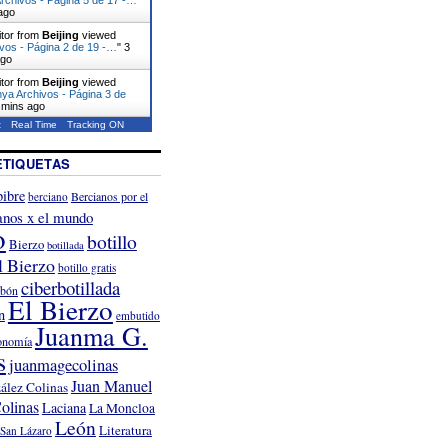
ago
itor from
Beijing
viewed
vos - Página 2 de 19 -…
"
3
ago
itor from
Beijing
viewed
ya Archivos - Página 3 de
 mins ago
t
Real Time
Tracking ON
ETIQUETAS
ibre
Bercianos por el
berciano
anos x el mundo
o
botillo
Bierzo
botillada
l Bierzo
botillo gratis
ciberbotillada
rbón
El Bierzo
n
embutido
Juanma G.
onomía
s
juanmagecolinas
Juan Manuel
ález Colinas
olinas
Laciana
La Moncloa
León
Literatura
San Lázaro