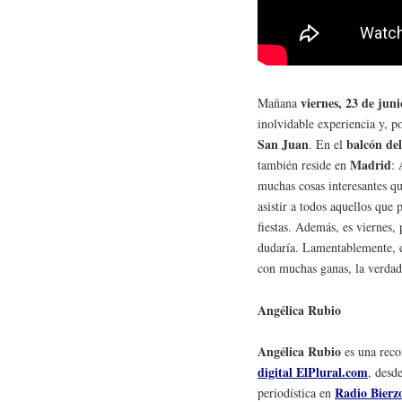
viernes, 23 de juni
Mañana
inolvidable experiencia y, 
San Juan
balcón de
. En el
Madrid
también reside en
:
muchas cosas interesantes q
asistir a todos aquellos que
fiestas. Además, es viernes,
dudaría. Lamentablemente, e
con muchas ganas, la verdad
Angélica Rubio
Angélica Rubio
es una reco
digital ElPlural.com
, desd
Radio Bierz
periodística en