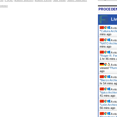
oreno
PROCEDEN
Liv
A vis
"
Cultura Arch
mins ago
A vis
"
NATO Archivo
mins ago
A vis
"
Roger R. Fe
1 hr 46 mins 
A vis
viewed "
Plumi
ago
A vis
"
Bierzo Archi
hr 54 mins a
A vis
"
típico Archiv
41 mins ago
A vis
"
León Archivo
56 mins ago
A vis
"
Periodismo A