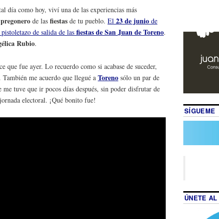
tal día como hoy, viví una de las experiencias más
pregonero
fiestas
23 de junio
r
de las
de tu pueblo.
El
de
fiestas de San Juan de Toreno
 pistoletazo de salida de las
.
élica Rubio
.
ce que fue ayer. Lo recuerdo como si acabase de suceder,
Toreno
o. También me acuerdo que llegué a
sólo un par de
 me tuve que ir pocos días después, sin poder disfrutar de
a jornada electoral. ¡Qué bonito fue!
SÍGUEME
ÚNETE AL