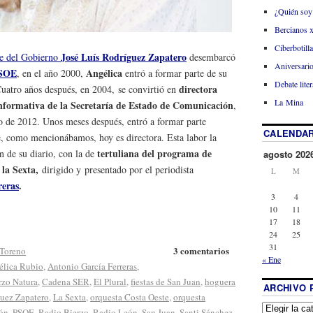
¿Quién soy
Bercianos 
Ciberbotill
José Luís Rodríguez Zapatero
te del Gobierno
desembarcó
Aniversario
SOE
Angélica
, en el año 2000,
entró a formar parte de su
Debate liter
directora
Cuatro años después, en 2004, se convirtió en
La Mina
nformativa de la Secretaría de Estado de Comunicación
,
o de 2012. Unos meses después, entró a formar parte
CALENDAR
e, como mencionábamos, hoy es directora. Esta labor la
tertuliana del programa de
n de su diario, con la de
agosto 202
e la Sexta,
dirigido y
presentado por el periodista
L
M
reras
.
3
4
10
11
17
18
24
25
31
3 comentarios
Toreno
« Ene
élica Rubio
,
Antonio García Ferreras
,
rzo Natura
,
Cadena SER
,
El Plural
,
fiestas de San Juan
,
hoguera
ARCHIVO 
guez Zapatero
,
La Sexta
,
orquesta Costa Oeste
,
orquesta
ón
,
PSOE
,
Radio Bierzo
,
Radio León
,
San Juan
,
Santi Sánchez