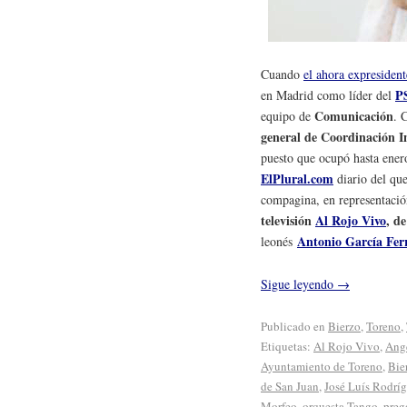
Cuando
el ahora expresiden
P
en Madrid como líder del
Comunicación
equipo de
. 
general de Coordinación I
puesto que ocupó hasta ener
ElPlural.com
diario del qu
compagina, en representació
televisión
Al Rojo Vivo
, d
Antonio García Fer
leonés
Sigue leyendo
→
Publicado en
Bierzo
,
Toreno
,
Etiquetas:
Al Rojo Vivo
,
Ang
Ayuntamiento de Toreno
,
Bie
de San Juan
,
José Luís Rodrí
Morfeo
,
orquesta Tango
,
preg