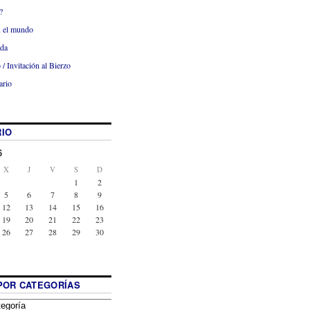
?
x el mundo
ada
 / Invitación al Bierzo
ario
IO
6
X
J
V
S
D
1
2
5
6
7
8
9
12
13
14
15
16
19
20
21
22
23
26
27
28
29
30
POR CATEGORÍAS