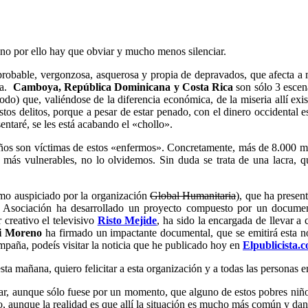
no por ello hay que obviar y mucho menos silenciar.
probable, vergonzosa, asquerosa y propia de depravados, que afecta a
za.
Camboya, República Dominicana y Costa Rica
son sólo 3 escen
) que, valiéndose de la diferencia económica, de la miseria allí exist
tos delitos, porque a pesar de estar penado, con el dinero occidental 
entaré, se les está acabando el «chollo».
ños son víctimas de estos «enfermos». Concretamente, más de 8.000 men
 más vulnerables, no lo olvidemos. Sin duda se trata de una lacra, 
mo auspiciado por la organización
Global Humanitaria
), que ha prese
 Asociación ha desarrollado un proyecto compuesto por un documenta
r creativo el televisivo
Risto Mejide
, ha sido la encargada de llevar a 
i Moreno
ha firmado un impactante documental, que se emitirá esta n
ampaña, podeís visitar la noticia que he publicado hoy en
Elpublicista.
ta mañana, quiero felicitar a esta organización y a todas las personas e
, aunque sólo fuese por un momento, que alguno de estos pobres niños q
o, aunque la realidad es que allí la situación es mucho más común y dan