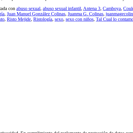
etada con
abuso sexual
,
abuso sexual infantil
,
Antena 3
,
Camboya
,
Coul
gía
,
Juan Manuel González Colinas
,
Juanma G. Colinas
,
juanmagecolin
sto
,
Risto Mejide
,
Ristología
,
sexo
,
sexo con niños
,
Tal Cual lo contam