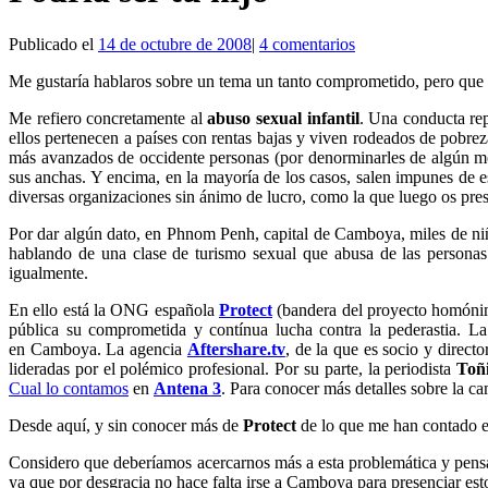
Publicado el
14 de octubre de 2008
|
4 comentarios
Me gustaría hablaros sobre un tema un tanto comprometido, pero que 
Me refiero concretamente al
abuso sexual infantil
. Una conducta re
ellos pertenecen a países con rentas bajas y viven rodeados de pobre
más avanzados de occidente personas (por denorminarles de algún modo
sus anchas. Y encima, en la mayoría de los casos, salen impunes de es
diversas organizaciones sin ánimo de lucro, como la que luego os pres
Por dar algún dato, en Phnom Penh, capital de Camboya, miles de ni
hablando de una clase de turismo sexual que abusa de las personas
igualmente.
En ello está la ONG española
Protect
(bandera del proyecto homóni
pública su comprometida y contínua lucha contra la pederastia. La
en Camboya. La agencia
Aftershare.tv
, de la que es socio y directo
lideradas por el polémico profesional. Por su parte, la periodista
Toñ
Cual lo contamos
en
Antena 3
. Para conocer más detalles sobre la c
Desde aquí, y sin conocer más de
Protect
de lo que me han contado es
Considero que deberíamos acercarnos más a esta problemática y pensar
ya que por desgracia no hace falta irse a Camboya para presenciar est