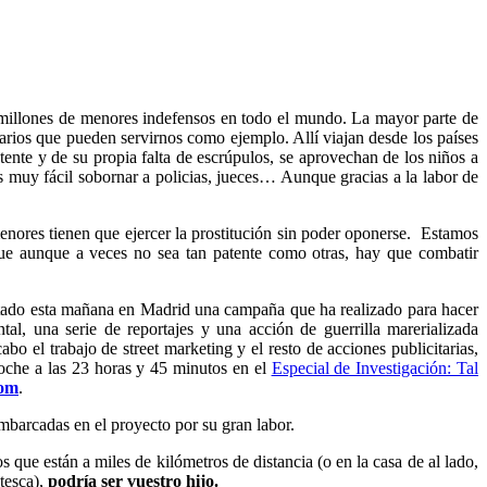
 millones de menores indefensos en todo el mundo. La mayor parte de
arios que pueden servirnos como ejemplo. Allí viajan desde los países
ente y de su propia falta de escrúpulos, se aprovechan de los niños a
es muy fácil sobornar a policias, jueces… Aunque gracias a la labor de
ores tienen que ejercer la prostitución sin poder oponerse. Estamos
que aunque a veces no sea tan patente como otras, hay que combatir
ntado esta mañana en Madrid una campaña que ha realizado para hacer
l, una serie de reportajes y una acción de guerrilla marerializada
cabo el trabajo de street marketing y el resto de acciones publicitarias,
oche a las 23 horas y 45 minutos en el
Especial de Investigación: Tal
com
.
mbarcadas en el proyecto por su gran labor.
ue están a miles de kilómetros de distancia (o en la casa de al lado,
tesca),
podría ser vuestro hijo.