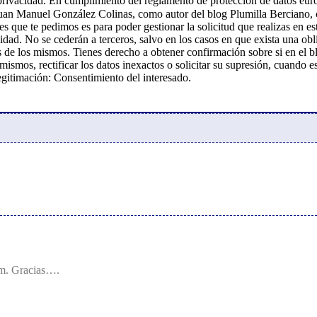
 de privacidad. En cumplimiento del reglamento de protección de datos e
 Juan Manuel González Colinas, como autor del blog Plumilla Berciano,
es que te pedimos es para poder gestionar la solicitud que realizas en e
vidad. No se cederán a terceros, salvo en los casos en que exista una ob
es de los mismos. Tienes derecho a obtener confirmación sobre si en e
mismos, rectificar los datos inexactos o solicitar su supresión, cuando e
egitimación: Consentimiento del interesado.
com. Gracias….