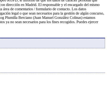
uropeo RGPD, te informo de que los datos de carácter personal que
 con dirección en Madrid. El responsable y el encargado del mismo
sta área de comentarios / formulario de contacto. Los datos
ligación legal o que sean necesarios para la gestión de algún concurso,
l blog Plumilla Berciano (Juan Manuel González Colinas) estamos
stos ya no sean necesarios para los fines recogidos. Puedes ejercer