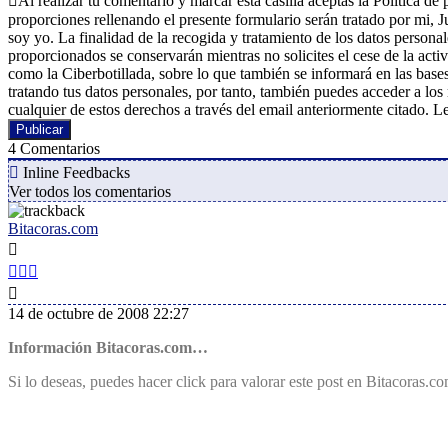
Al realizar tu comentario y marcar esta casilla aceptas la Política
proporciones rellenando el presente formulario serán tratado por mi,
soy yo. La finalidad de la recogida y tratamiento de los datos personal
proporcionados se conservarán mientras no solicites el cese de la acti
como la Ciberbotillada, sobre lo que también se informará en las bas
tratando tus datos personales, por tanto, también puedes acceder a los 
cualquier de estos derechos a través del email anteriormente citado. L
4
Comentarios
Inline Feedbacks
Ver todos los comentarios
Bitacoras.com
14 de octubre de 2008 22:27
Información Bitacoras.com…
Si lo deseas, puedes hacer click para valorar este post en Bitacoras.