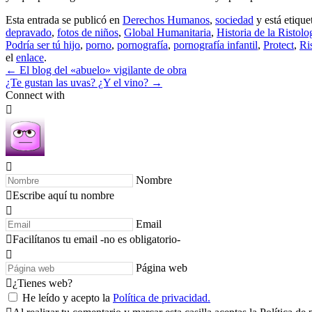
Esta entrada se publicó en
Derechos Humanos
,
sociedad
y está etiqu
depravado
,
fotos de niños
,
Global Humanitaria
,
Historia de la Ristolo
Podría ser tú hijo
,
porno
,
pornografía
,
pornografía infantil
,
Protect
,
Ri
el
enlace
.
←
El blog del «abuelo» vigilante de obra
¿Te gustan las uvas? ¿Y el vino?
→
Connect with
Nombre
Escribe aquí tu nombre
Email
Facilítanos tu email -no es obligatorio-
Página web
¿Tienes web?
He leído y acepto la
Política de privacidad.