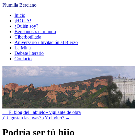
Plumilla Berciano
Ir
Inicio
al
¡HOLA!
contenido
¿Quién soy?
Bercianos x el mundo
Ciberbotillada
Aniversario / Invitación al Bierzo
La Mina
Debate literario
Contacto
←
El blog del «abuelo» vigilante de obra
¿Te gustan las uvas? ¿Y el vino?
→
Podría ser tú hijo