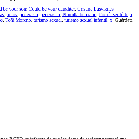
d be your son; Could be your daughter
,
Cristina Lasvignes
,
as
,
niños
,
pederasta
,
pederastia
,
Plumilla berciano
,
Podría ser tú hija
,
os
,
Toñi Moreno
,
turismo sexual
,
turismo sexual infantil
,
x
. Guárdate