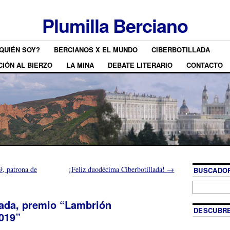
Plumilla Berciano
QUIÉN SOY?
BERCIANOS X EL MUNDO
CIBERBOTILLADA
CIÓN AL BIERZO
LA MINA
DEBATE LITERARIO
CONTACTO
9, patrona de
¡Feliz duodécima Ciberbotillada!
→
BUSCADOR
ada, premio “Lambrión
DESCUBRE
019”