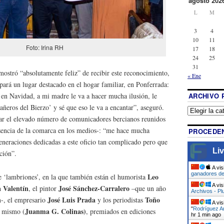
agosto 202
L
M
3
4
10
11
Foto: Irina RH
17
18
24
25
31
ostró “absolutamente feliz” de recibir este reconocimiento,
« Ene
ará un lugar destacado en el hogar familiar, en Ponferrada:
ARCHIVO 
 en Navidad, a mi madre le va a hacer mucha ilusión, le
ñeros del Bierzo’ y sé que eso le va a encantar”, aseguró.
ar el elevado número de comunicadores bercianos reunidos
sencia de la comarca en los medios-: “me hace mucha
PROCEDEN
generaciones dedicadas a este oficio tan complicado pero que
Liv
ción”.
A vis
ganadores de
Leo
e ‘lambriones’, en la que también están el humorista
A vis
 Valentín
José Sánchez-Carralero
, el pintor
–que un año
Archivos - Pl
José Luis Prada
Toño
n-, el empresario
y los periodistas
A vis
"
Rodríguez Ar
Juanma G. Colinas)
 mismo (
, premiados en ediciones
hr 1 min ago