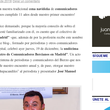
 de 2019
|
Dejar un comentario
cena navideña
comunicadores
n nuestra tradicional
de
os cumplido 11 años desde nuestro primer encuentro!
lice demasiado, porque la mayoría conocéis de sobra el
esté familiarizado con él, os cuento que el colectivo de
adrid”
-que, además de por la profesión recibe este nombre
te blog-, formado por periodistas y otros comunicadores
undécima
pital, celebró ayer jueves, 19 de diciembre, la
entro de Comunicadores Bercianos en Madrid”
. Un acto
SÍGUEME
eintena de periodistas y comunicadores del Bierzo que nos
e nuestro encuentro anual y, de paso, otorgar nuestro
José Manuel
upacandiles” al periodista y presentador
ÚNETE AL