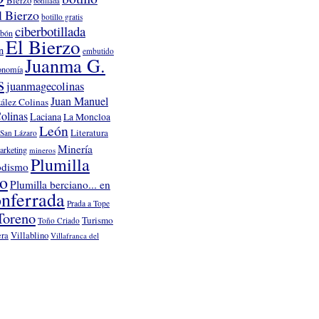
botillada
l Bierzo
botillo gratis
ciberbotillada
rbón
El Bierzo
n
embutido
Juanma G.
onomía
s
juanmagecolinas
Juan Manuel
ález Colinas
olinas
Laciana
La Moncloa
León
Literatura
San Lázaro
Minería
arketing
mineros
Plumilla
odismo
no
Plumilla berciano... en
nferrada
Prada a Tope
Toreno
Turismo
Toño Criado
Villablino
era
Villafranca del