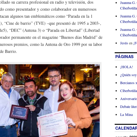
lado su carrera profesional en radio y televisión, dos
Juanma G. 
Ciberbotill
fado como presentador y como colaborador en numerosos
stacan algunos tan emblemáticos como “Parada en la 1
Juanma G. 
Ciberbotill
), “Cine de barrio” (TVE) –que presentó de 1995 a 2003-,
Juanma G. 
ele5), “DEC” (Antena 3) o “Parada en Libertad” (Libertad
Ciberbotill
orador permanente en el magazine “Buenos días Madrid” de
Jesús
en
¡F
merosos premios, como la Antena de Oro 1999 por su labor
de Barrio.
PÁGINAS
¡HOLA!
¿Quién soy
Bercianos 
Ciberbotill
Aniversario
Debate liter
La Mina
CALENDAR