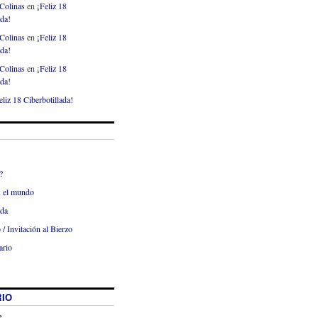
Colinas
en
¡Feliz 18
ada!
Colinas
en
¡Feliz 18
ada!
Colinas
en
¡Feliz 18
ada!
eliz 18 Ciberbotillada!
?
x el mundo
ada
 / Invitación al Bierzo
ario
IO