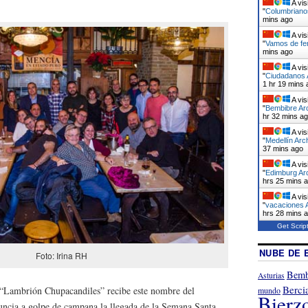
A vis
"
Columbrianos
mins ago
A vis
"
Vamos de fer
mins ago
A vis
"
Ciudadanos A
1 hr 19 mins 
A vis
"
Bembibre Arc
hr 32 mins a
A vis
"
Medellín Arc
37 mins ago
A vis
"
Edimburg Arc
hrs 25 mins 
A vis
"
vacaciones A
hrs 28 mins 
Get Scrip
NUBE DE 
Foto: Irina RH
Bemb
Asturias
Berci
 “Lambrión Chupacandiles” recibe este nombre del
mundo
Bierz
nuncia a golpe de campana la llegada de la Semana Santa