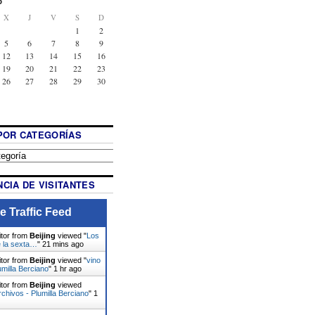
6
X
J
V
S
D
1
2
5
6
7
8
9
12
13
14
15
16
19
20
21
22
23
26
27
28
29
30
POR CATEGORÍAS
CIA DE VISITANTES
e Traffic Feed
itor from
Beijing
viewed "
Los
 la sexta…
"
21 mins ago
itor from
Beijing
viewed "
vino
umilla Berciano
"
1 hr ago
itor from
Beijing
viewed
chivos - Plumilla Berciano
"
1