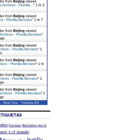
itor from
Beijing
viewed
 Archivos - Plumilla…
"
1 hr 2
itor from
Beijing
viewed
ia - Plumilla Berciano
"
1 hr 8
itor from
Beijing
viewed
rchivos - Plumilla Berciano
"
ago
itor from
Beijing
viewed
hivos - Plumilla Berciano
"
1
go
itor from
Beijing
viewed
hivos - Plumilla Berciano
"
1 hr
itor from
Beijing
viewed
hivos - Plumilla Berciano
"
2
ago
itor from
Beijing
viewed
rchivos - Plumilla Berciano
"
2
ago
t
Real Time
Tracking ON
ETIQUETAS
ibre
Bercianos por el
berciano
anos x el mundo
o
botillo
Bierzo