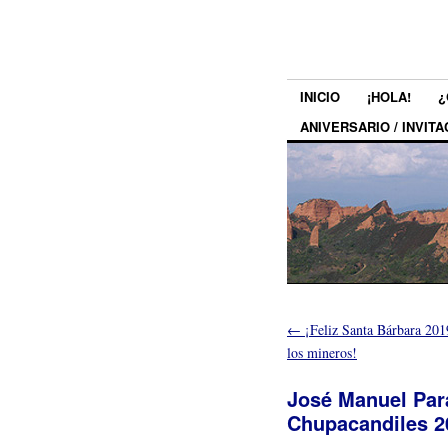
INICIO
¡HOLA!
¿
ANIVERSARIO / INVITA
←
¡Feliz Santa Bárbara 201
los mineros!
José Manuel Par
Chupacandiles 2