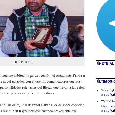
Foto: Irina RH
ÚNETE AL
Prada a
n nuestro habitual lugar de reunión, el restaurante
ÚLTIMOS 
rega del galardón con el que los comunicadores que nos
ersonalidades relevantes del Bierzo que llevan a la región
Geles
en
¡G
en a su promoción y la de sus valores.
la 18 Ciberb
XVIII Cibe
ndiles 2019, José Manuel Parada
, es de sobra conocido
Lázaro
en
¡
la 18 Ciberb
ás resumir su trayectoria comentando brevemente que