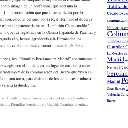
Botillo de
a como imagen de un profesional que adelanta la
-. Una denominación que puede ser utilizada por los
Cacabelos
ca
ser concedido el permiso por la Real Hermandad de Jesús
comunicació
 ostenta la patente de marca ‘Lambrión Chupacandiles’
Fabero
gastr
Colina
 la que fue registrada en la Oficina Española de Patentes y
segundo año, hemos agradecido a la Hermandad los
Juanma Gonz
levamos celebrando este encuentro desde el año 2009.
González C
La Moncloa de 
Madrid
e años, los “Plumillas Bercianos en Madrid” continuamos la
m
que surgió con el fin de crear un lugar de encuentro entre
Peri
Navidad
bercia
 periodismo y de la comunicación del Bierzo que viven en
Po
la misma mesa, para disfrutar de los deliciosos productos
Madrid
o ya será la duodécima!
Santa Barbara
Valentín Carr
erzo
,
Eventos
,
Periodismo
y está etiquetada con
Lambrión
Bierzo
cianos
,
Plumillas bercianos en Madrid
. Guárdate el
enlace
.