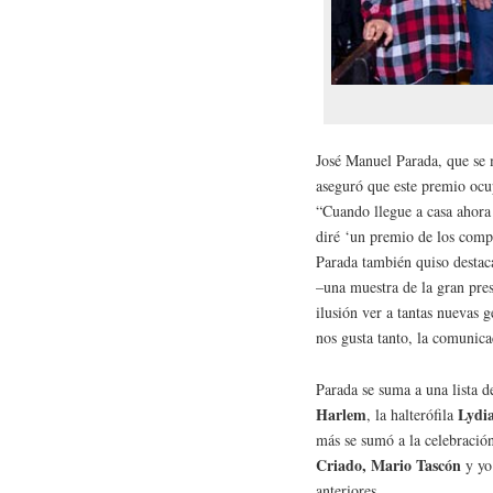
José Manuel Parada, que se m
aseguró que este premio ocup
“Cuando llegue a casa ahora
diré ‘un premio de los compa
Parada también quiso destac
–una muestra de la gran pre
ilusión ver a tantas nuevas 
nos gusta tanto, la comunica
Parada se suma a una lista d
Harlem
Lydia
, la halterófila
más se sumó a la celebració
Criado,
Mario Tascón
y yo
anteriores.