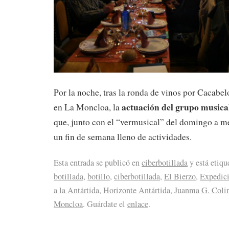
Por la noche, tras la ronda de vinos por Cacabel
actuación del grupo musica
en La Moncloa, la
que, junto con el “vermusical” del domingo a me
un fin de semana lleno de actividades.
Esta entrada se publicó en
ciberbotillada
y está etiq
botillada
,
botillo
,
ciberbotillada
,
El Bierzo
,
Expedici
a la Antártida
,
Horizonte Antártida
,
Juanma G. Coli
Moncloa
. Guárdate el
enlace
.