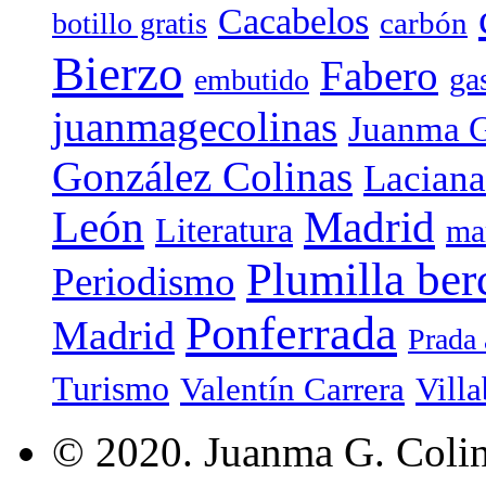
Cacabelos
carbón
botillo gratis
Bierzo
Fabero
ga
embutido
juanmagecolinas
Juanma G
González Colinas
Laciana
Madrid
León
Literatura
ma
Plumilla ber
Periodismo
Ponferrada
Madrid
Prada 
Turismo
Valentín Carrera
Villa
© 2020. Juanma G. Colina