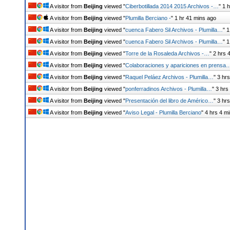
A visitor from
Beijing
viewed "
Ciberbotillada 2014 2015 Archivos -…
"
1 
A visitor from
Beijing
viewed "
Plumilla Berciano -
"
1 hr 41 mins ago
A visitor from
Beijing
viewed "
cuenca Fabero Sil Archivos - Plumilla…
"
1
A visitor from
Beijing
viewed "
cuenca Fabero Sil Archivos - Plumilla…
"
1
A visitor from
Beijing
viewed "
Torre de la Rosaleda Archivos -…
"
2 hrs 
A visitor from
Beijing
viewed "
Colaboraciones y apariciones en prensa
A visitor from
Beijing
viewed "
Raquel Peláez Archivos - Plumilla…
"
3 hr
A visitor from
Beijing
viewed "
ponferradinos Archivos - Plumilla…
"
3 hrs
A visitor from
Beijing
viewed "
Presentación del libro de Américo…
"
3 hr
A visitor from
Beijing
viewed "
Aviso Legal - Plumilla Berciano
"
4 hrs 4 m