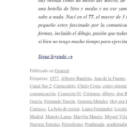
una botella de litro y medio y no ese zu
sabe a nada. Nací en el
77
, el mayor de 3
pequeño estoy fascinado por la comunica
formas, incluído el dibujo, pasión que tod
si bien no tengo mucho tiempo para ejercita
Sigue leyendo
→
Publicado en
General
Etiquetas:
1977
,
Alberto Bautista
,
Ana de la Fuente
Canal Sur 2
,
Carracedelo
,
Chelo Costa
,
cómo sintoni
comunicación
,
Conexión 01
,
Criaturas
,
dibujo
,
don 
García
,
Fernando Tascón
,
Gemma Méndez
,
Hoy por 
Carrasco
,
La bola de cristal
,
Laura Fernández
,
Locali
Madrid
,
Manolo Lama
,
Marylin Mauriz
,
Miguel Vil
Nuestra Tertulia
,
Periodismo
,
Ponferrada
,
ponferradi