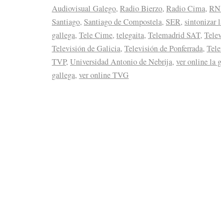
Audiovisual Galego
,
Radio Bierzo
,
Radio Cima
,
RN
Santiago
,
Santiago de Compostela
,
SER
,
sintonizar 
gallega
,
Tele Cime
,
telegaita
,
Telemadrid SAT
,
Telev
Televisión de Galicia
,
Televisión de Ponferrada
,
Tele
TVP
,
Universidad Antonio de Nebrija
,
ver online la 
gallega
,
ver online TVG