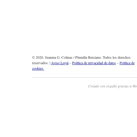
© 2020. Juanma G. Colinas / Plumilla Berciano. Todos los derechos
reservados. |
Aviso Legal
–
Política de privacidad de datos
–
Política de
cookies.
Creado con orgullo gracias a Wo