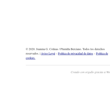
© 2020. Juanma G. Colinas / Plumilla Berciano. Todos los derechos
reservados. |
Aviso Legal
–
Política de privacidad de datos
–
Política de
cookies.
Creado con orgullo gracias a Wo