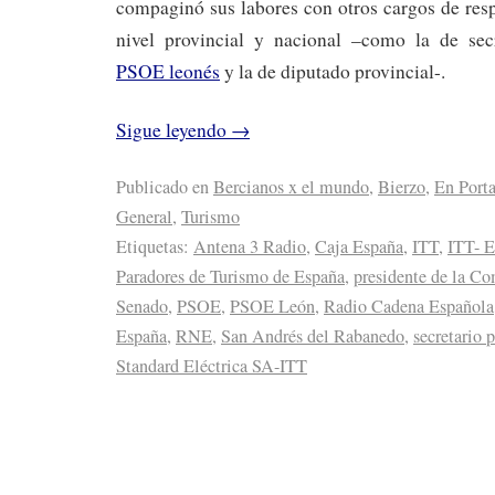
compaginó sus labores con otros cargos de resp
nivel provincial y nacional –como la de secr
PSOE leonés
y la de diputado provincial-.
Sigue leyendo
→
Publicado en
Bercianos x el mundo
,
Bierzo
,
En Port
General
,
Turismo
Etiquetas:
Antena 3 Radio
,
Caja España
,
ITT
,
ITT- 
Paradores de Turismo de España
,
presidente de la Co
Senado
,
PSOE
,
PSOE León
,
Radio Cadena Española
España
,
RNE
,
San Andrés del Rabanedo
,
secretario 
Standard Eléctrica SA-ITT