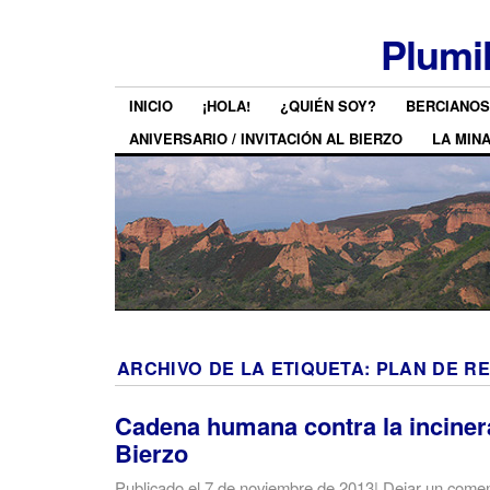
Plumi
INICIO
¡HOLA!
¿QUIÉN SOY?
BERCIANOS
ANIVERSARIO / INVITACIÓN AL BIERZO
LA MIN
ARCHIVO DE LA ETIQUETA:
PLAN DE R
Cadena humana contra la incinera
Bierzo
Publicado el
7 de noviembre de 2013
|
Dejar un comen