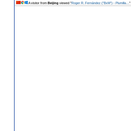
A visitor from
Beijing
viewed "
Roger R. Fernández ("BxM") - Plumilla…