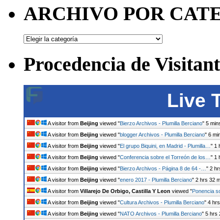
ARCHIVO POR CAT
ARCHIVO
POR
CATEGORÍAS
Procedencia de Visitant
Live 
A visitor from
Beijing
viewed "
Bierzo Archivos - Plumilla Berciano
"
5 min
A visitor from
Beijing
viewed "
blogger Archivos - Plumilla Berciano
"
6 mi
A visitor from
Beijing
viewed "
El grupo Biquini, en Madrid - Plumilla…
"
1 
A visitor from
Beijing
viewed "
Conferencia sobre el Torreón de los…
"
1 
A visitor from
Beijing
viewed "
Bierzo Archivos - Página 8 de 64 -…
"
2 hr
A visitor from
Beijing
viewed "
enero 2017 - Plumilla Berciano
"
2 hrs 32 
A visitor from
Villarejo De Orbigo, Castilla Y Leon
viewed "
Ponencia so
A visitor from
Beijing
viewed "
Cultura Archivos - Plumilla Berciano
"
4 hr
A visitor from
Beijing
viewed "
NATO Archivos - Plumilla Berciano
"
5 hrs