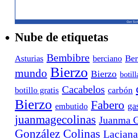
Get Scri
Nube de etiquetas
Bembibre
Ber
Asturias
berciano
Bierzo
mundo
Bierzo
botil
Cacabelos
carbón
botillo gratis
Bierzo
Fabero
ga
embutido
juanmagecolinas
Juanma G
González Colinas
Laciana