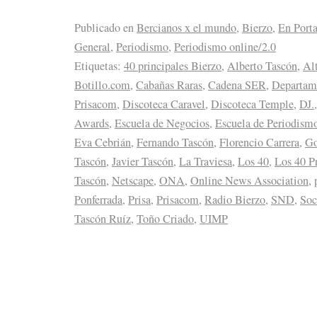
Publicado en
Bercianos x el mundo
,
Bierzo
,
En Port
General
,
Periodismo
,
Periodismo online/2.0
Etiquetas:
40 principales Bierzo
,
Alberto Tascón
,
Alt
Botillo.com
,
Cabañas Raras
,
Cadena SER
,
Departam
Prisacom
,
Discoteca Caravel
,
Discoteca Temple
,
DJ.
Awards
,
Escuela de Negocios
,
Escuela de Periodismo
Eva Cebrián
,
Fernando Tascón
,
Florencio Carrera
,
Go
Tascón
,
Javier Tascón
,
La Traviesa
,
Los 40
,
Los 40 Pr
Tascón
,
Netscape
,
ONA
,
Online News Association
,
Ponferrada
,
Prisa
,
Prisacom
,
Radio Bierzo
,
SND
,
Soc
Tascón Ruíz
,
Toño Criado
,
UIMP