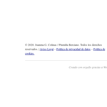
© 2020. Juanma G. Colinas / Plumilla Berciano. Todos los derechos
reservados. |
Aviso Legal
–
Política de privacidad de datos
–
Política de
cookies.
Creado con orgullo gracias a Wo