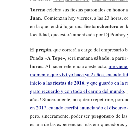
Toreno
celebra sus fiestas patronales en honor 
Juan.
Comienzan hoy viernes, a las 23 horas, c
fiesta ochentera
en la que tendrá lugar una
en l
localidad, que estará amenizada por Dj Ponboy 
pregón,
El
que correrá a cargo del empresario 
Prada «A Tope»,
sábado
será mañana
, a partir
horas.
Al hacer referencia a este acto,
me viene 
momento que viví yo hace ya 2 años,
cuando fui
fiestas de 2016
inicio a las
, y que guardo en la
grato recuerdo y con todo el cariño del mundo
.
años! Sinceramente, no quiero repetirme, porq
en 2017, cuando escribí anunciando el discurso
pregonero
pero, sinceramente, poder ser
de la
es una de las experiencias más enriquecedoras y 