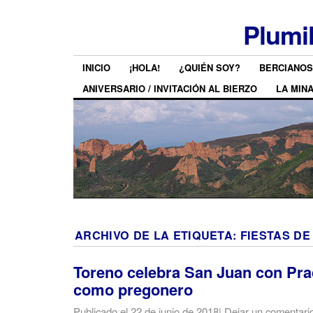
Plumi
INICIO
¡HOLA!
¿QUIÉN SOY?
BERCIANOS
ANIVERSARIO / INVITACIÓN AL BIERZO
LA MIN
ARCHIVO DE LA ETIQUETA:
FIESTAS DE
Toreno celebra San Juan con Pra
como pregonero
Publicado el
22 de junio de 2018
|
Dejar un comentari