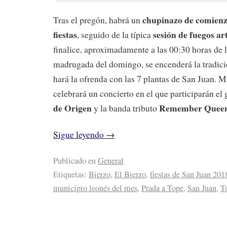
chupinazo de comienzo
Tras el pregón, habrá un
fiestas
sesión de fuegos art
, seguido de la típica
finalice, aproximadamente a las 00:30 horas de l
madrugada del domingo, se encenderá la tradici
hará la ofrenda con las 7 plantas de San Juan. 
celebrará un concierto en el que participarán el
de Origen
Remember Queen
y la banda tributo
Sigue leyendo
→
Publicado en
General
Etiquetas:
Bierzo
,
El Bierzo
,
fiestas de San Juan 201
municipio leonés del mes
,
Prada a Tope
,
San Juan
,
T