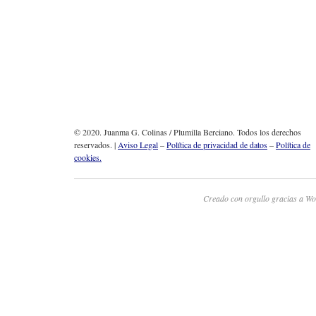
© 2020. Juanma G. Colinas / Plumilla Berciano. Todos los derechos
reservados. |
Aviso Legal
–
Política de privacidad de datos
–
Política de
cookies.
Creado con orgullo gracias a Wo