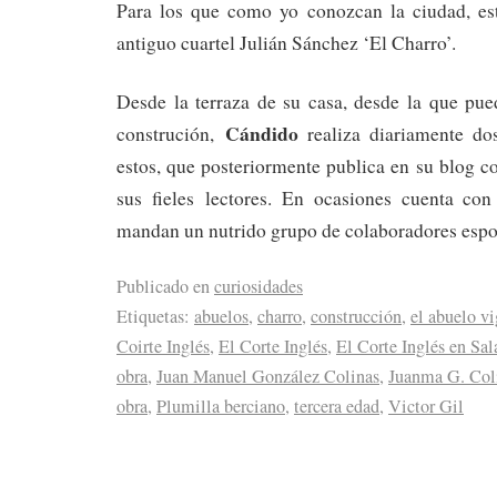
Para los que como yo conozcan la ciudad, est
antiguo cuartel Julián Sánchez ‘El Charro’.
Desde la terraza de su casa, desde la que pue
Cándido
construción,
realiza diariamente do
estos, que posteriormente publica en su blog co
sus fieles lectores. En ocasiones cuenta co
mandan un nutrido grupo de colaboradores espo
Publicado en
curiosidades
Etiquetas:
abuelos
,
charro
,
construcción
,
el abuelo vi
Coirte Inglés
,
El Corte Inglés
,
El Corte Inglés en Sa
obra
,
Juan Manuel González Colinas
,
Juanma G. Col
obra
,
Plumilla berciano
,
tercera edad
,
Victor Gil