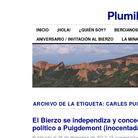
Plumi
INICIO
¡HOLA!
¿QUIÉN SOY?
BERCIANOS
ANIVERSARIO / INVITACIÓN AL BIERZO
LA MIN
ARCHIVO DE LA ETIQUETA:
CARLES PU
El Bierzo se independiza y conce
político a Puigdemont (inocentad
Publicado el
28 de diciembre de 2017
|
15 comentario