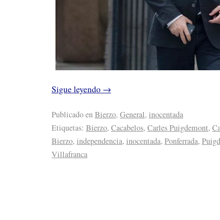
Sigue leyendo
→
Publicado en
Bierzo
,
General
,
inocentada
Etiquetas:
Bierzo
,
Cacabelos
,
Carles Puigdemont
,
Ca
Bierzo
,
independencia
,
inocentada
,
Ponferrada
,
Puig
Villafranca