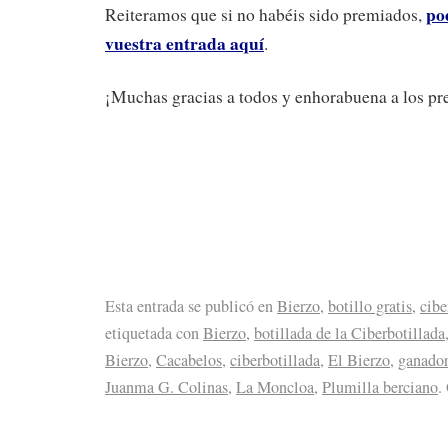
po
Reiteramos que si no habéis sido premiados,
vuestra entrada aquí
.
¡Muchas gracias a todos y enhorabuena a los p
Esta entrada se publicó en
Bierzo
,
botillo gratis
,
cibe
etiquetada con
Bierzo
,
botillada de la Ciberbotillada
Bierzo
,
Cacabelos
,
ciberbotillada
,
El Bierzo
,
ganador
Juanma G. Colinas
,
La Moncloa
,
Plumilla berciano
.