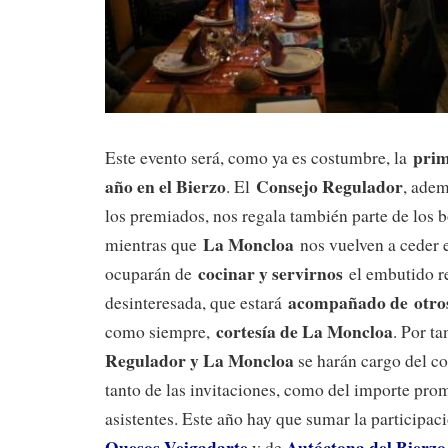
prim
Este evento será, como ya es costumbre, la
año en el Bierzo
Consejo Regulador
. El
, adem
los premiados, nos regala también parte de los b
La Moncloa
mientras que
nos vuelven a ceder e
cocinar y servirnos
ocuparán de
el embutido r
acompañado de otros
desinteresada, que estará
cortesía de La Moncloa
como siempre,
. Por ta
Regulador y La Moncloa
se harán cargo del co
tanto de las invitaciones, como del importe pro
asistentes. Este año hay que sumar la participac
Quesos Veigadarte
Autóctona del Bierzo
y de