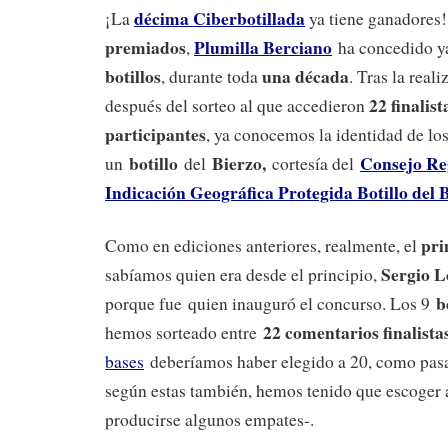
décima Ciberbotillada
¡La
ya tiene ganadores
premiados
Plumilla Berciano
,
ha concedido ya
botillos
una década
, durante toda
. Tras la real
22 finalist
después del sorteo al que accedieron
participantes
, ya conocemos la identidad de lo
botillo
Bierzo,
Consejo Re
un
del
cortesía del
Indicación Geográfica Protegida Botillo del 
pri
Como en ediciones anteriores, realmente, el
Sergio L
sabíamos quien era desde el principio,
b
porque fue quien inauguró el concurso. Los 9
22 comentarios finalista
hemos sorteado entre
bases
deberíamos haber elegido a 20, como pasa
según estas también, hemos tenido que escoger 
producirse algunos empates-.