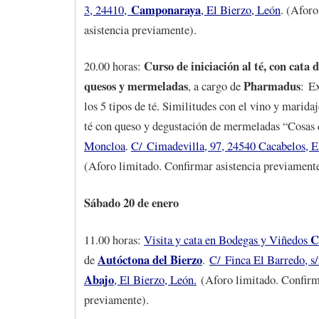
Camponaraya
3, 24410,
, El Bierzo, León
. (Aforo
asistencia previamente).
Curso de iniciación al té, con cata d
20.00 horas:
quesos y mermeladas
Pharmadus
, a cargo de
: E
los 5 tipos de té. Similitudes con el vino y marida
té con queso y degustación de mermeladas “Cosas
Moncloa
.
C/
Cimadevilla, 97, 24540 Cacabelos, E
(Aforo limitado. Confirmar asistencia previamente
Sábado 20 de enero
C
11.00 horas:
Visita y cata en Bodegas y Viñedos
Autóctona del Bierzo
de
.
C/ Finca El Barredo, s
Abajo
, El Bierzo, León.
(Aforo limitado. Confirm
previamente).