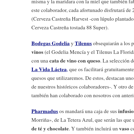
misma y la maridara con la miel que también fab
este colaborador, cada afortunado disfrutará de 2
(Cerveza Castreña Harvest -con lúpulo plantado 
Cerveza Castreña tostada 88 Super).
Bodegas Godelia
Tilenus
y
obsequiarán a los 
vinos
(el Godelia Mencía y el Tilenus La Florid
cata de vino con queso
con una
. La selección d
La Vida Láctea
,
que os facilitará gratuitamente
quesos que utilizaremos. De estos, destacan un
de nuestros históricos colaboradores-. Y otro d
también han colaborado con nosotros con anteri
Pharmadus
infusi
os mandará una caja de sus
Morriña», de La Tetera Azul, que serán las que
de té y chocolate
vaso
. Y también incluirá un
co