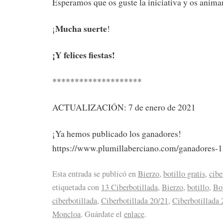
Esperamos que os guste la iniciativa y os anima
Mucha suerte
¡
!
¡Y felices fiestas!
********************
ACTUALIZACIÓN: 7 de enero de 2021
¡Ya hemos publicado los ganadores!
https://www.plumillaberciano.com/ganadores-13
Esta entrada se publicó en
Bierzo
,
botillo gratis
,
cibe
etiquetada con
13 Ciberbotillada
,
Bierzo
,
botillo
,
Bot
ciberbotillada
,
Ciberbotillada 20/21
,
Ciberbotillada
Moncloa
. Guárdate el
enlace
.