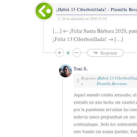
¡Habrá 13 Ciberbotillada! - Plumilla Ber
24 de diciembre de 2020 11:14
[…] ← ¡Feliz Santa Bárbara 2020, patr
¡Feliz 13 Ciberbotillada! → […]
6
Responde
Toni S.
Respoder
¡Habrá 13 Ciberbotillad
a
Plumilla Berciano
Aquel mundo estaba arrasado, el
entrado en una lucha sin cuartel 
por la pandemia invadían las ciu
todavía sanos preparaban en sus
contraataque. Solo los asintomát
otro bando sin tomar partido. Ent