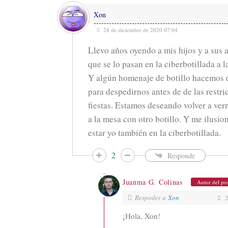
e
Xon
b
24 de diciembre de 2020 07:04
Llevo años oyendo a mis hijos y a sus 
que se lo pasan en la ciberbotillada a 
Y algún homenaje de botillo hacemos en
para despedirnos antes de de las restri
fiestas. Estamos deseando volver a ver
a la mesa con otro botillo. Y me ilusio
estar yo también en la ciberbotillada.
2
Responde
Juanma G. Colinas
Autor del po
Respoder a
Xon
2
¡Hola, Xon!