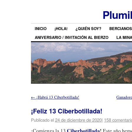
Plumi
INICIO
¡HOLA!
¿QUIÉN SOY?
BERCIANOS
ANIVERSARIO / INVITACIÓN AL BIERZO
LA MIN
←
¡Habrá 13 Ciberbotillada!
Ganadore
¡Feliz 13 Ciberbotillada!
Publicado el
24 de diciembre de 2020
|
158 comentari
Ciberbotillada
!
¡Comienza la 13
Este año hemo