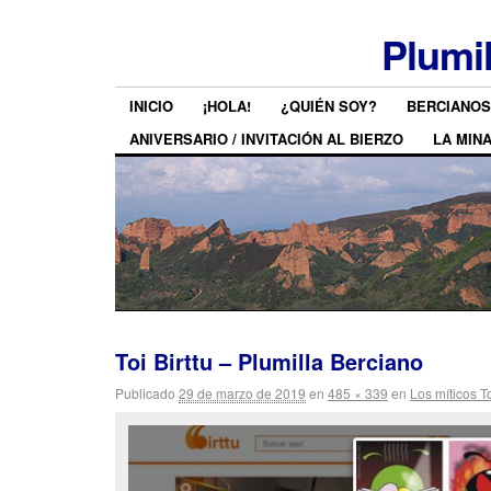
Plumi
INICIO
¡HOLA!
¿QUIÉN SOY?
BERCIANOS
ANIVERSARIO / INVITACIÓN AL BIERZO
LA MIN
Toi Birttu – Plumilla Berciano
Publicado
29 de marzo de 2019
en
485 × 339
en
Los míticos T