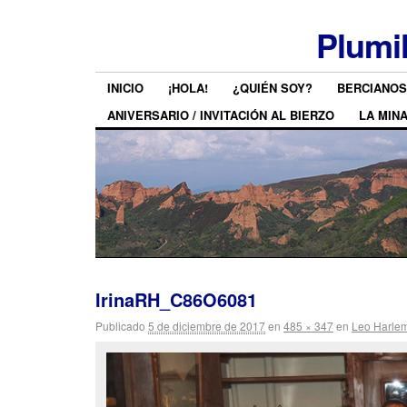
Plumi
INICIO
¡HOLA!
¿QUIÉN SOY?
BERCIANOS
ANIVERSARIO / INVITACIÓN AL BIERZO
LA MIN
IrinaRH_C86O6081
Publicado
5 de diciembre de 2017
en
485 × 347
en
Leo Harlem