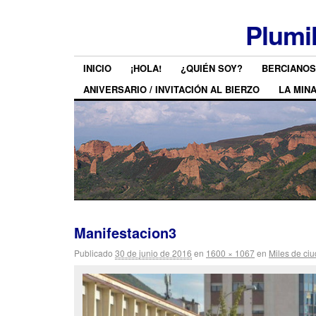
Plumi
INICIO
¡HOLA!
¿QUIÉN SOY?
BERCIANOS
ANIVERSARIO / INVITACIÓN AL BIERZO
LA MIN
Manifestacion3
Publicado
30 de junio de 2016
en
1600 × 1067
en
Miles de ci