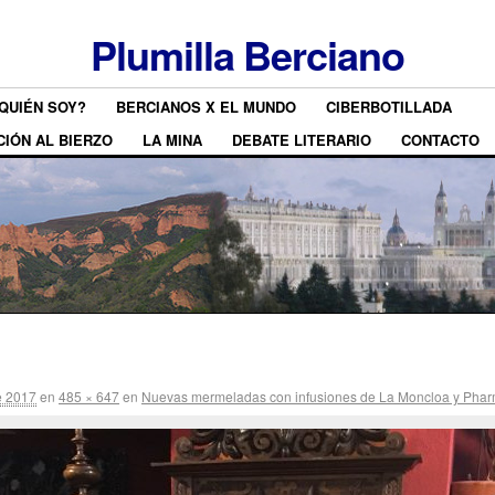
Plumilla Berciano
QUIÉN SOY?
BERCIANOS X EL MUNDO
CIBERBOTILLADA
CIÓN AL BIERZO
LA MINA
DEBATE LITERARIO
CONTACTO
e 2017
en
485 × 647
en
Nuevas mermeladas con infusiones de La Moncloa y Pha