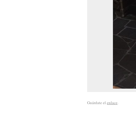
Guárdate el
enlace
.