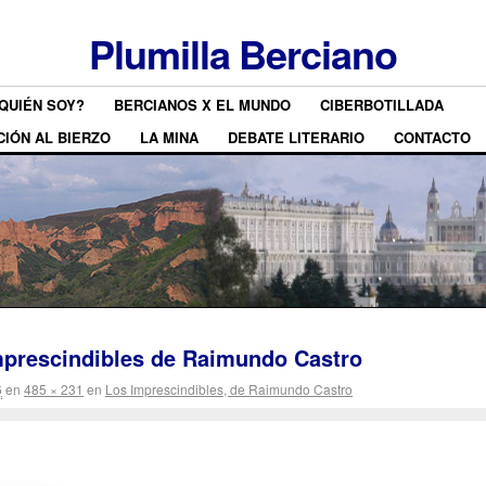
Plumilla Berciano
QUIÉN SOY?
BERCIANOS X EL MUNDO
CIBERBOTILLADA
CIÓN AL BIERZO
LA MINA
DEBATE LITERARIO
CONTACTO
Imprescindibles de Raimundo Castro
6
en
485 × 231
en
Los Imprescindibles, de Raimundo Castro