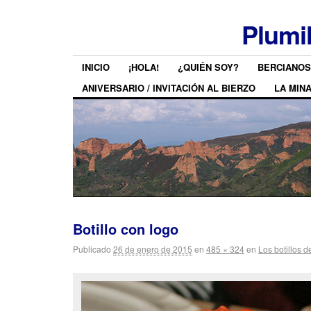
Plumi
INICIO
¡HOLA!
¿QUIÉN SOY?
BERCIANOS
ANIVERSARIO / INVITACIÓN AL BIERZO
LA MIN
Botillo con logo
Publicado
26 de enero de 2015
en
485 × 324
en
Los botillos 